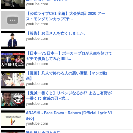
youtube.com
【公式ライブCH1 全編】大会第2日 2020 アー
ス・モンダミンカップ(予...
youtube.com
【報告】お母さんを亡くしました。
youtube.com
【日本一VS日本一】ポーカープロが人生を賭けて
ガチで勝負してみた!!!!!!...
youtube.com
【漫画】凡人で終わる人の悪い習慣【マンガ動
画】
youtube.com
【鬼滅一番くじ】リベンジなるか!? よゐこ有野が
一番くじ 鬼滅の刃 ~弐...
youtube.com
ARASHI - Face Down : Reborn [Official Lyric Vi
deo]
youtube.com
誕生日おめでとう♡