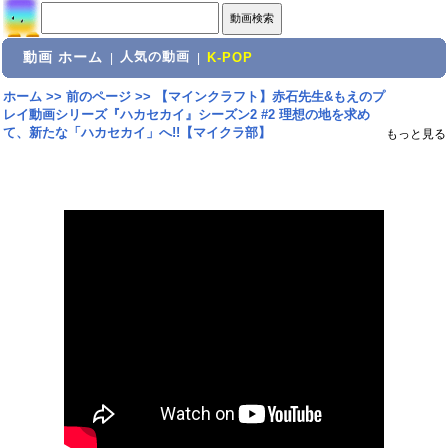
動画 ホーム
人気の動画
|
|
K-POP
ホーム
>>
前のページ
>>
【マインクラフト】赤石先生&もえのプ
レイ動画シリーズ『ハカセカイ』シーズン2 #2 理想の地を求め
て、新たな「ハカセカイ」へ!!【マイクラ部】
もっと見る