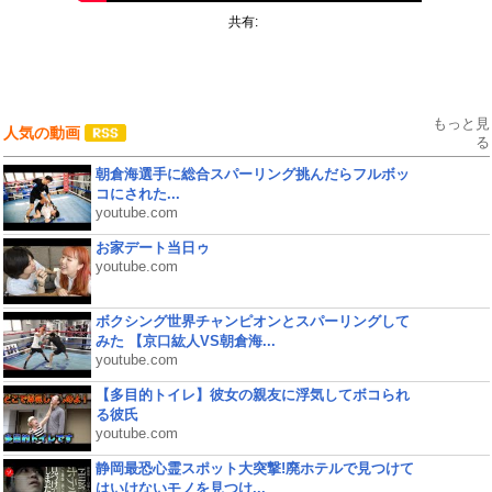
共有:
もっと見
人気の動画
る
朝倉海選手に総合スパーリング挑んだらフルボッ
コにされた...
youtube.com
お家デート当日ゥ
youtube.com
ボクシング世界チャンピオンとスパーリングして
みた 【京口紘人VS朝倉海...
youtube.com
【多目的トイレ】彼女の親友に浮気してボコられ
る彼氏
youtube.com
静岡最恐心霊スポット大突撃!廃ホテルで見つけて
はいけないモノを見つけ...