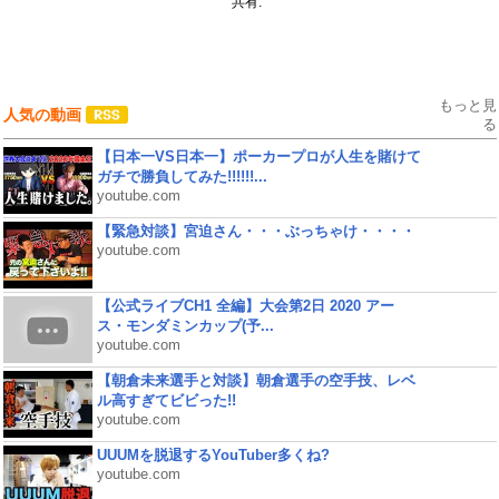
共有:
もっと見
人気の動画
る
【日本一VS日本一】ポーカープロが人生を賭けて
ガチで勝負してみた!!!!!!...
youtube.com
【緊急対談】宮迫さん・・・ぶっちゃけ・・・・
youtube.com
【公式ライブCH1 全編】大会第2日 2020 アー
ス・モンダミンカップ(予...
youtube.com
【朝倉未来選手と対談】朝倉選手の空手技、レベ
ル高すぎてビビった!!
youtube.com
UUUMを脱退するYouTuber多くね?
youtube.com