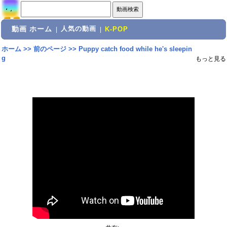
動画 ホーム
人気の動画
|
|
K-POP
ホーム
>>
前のページ
>>
Puppy catch food while he's sleepin
g
もっと見る