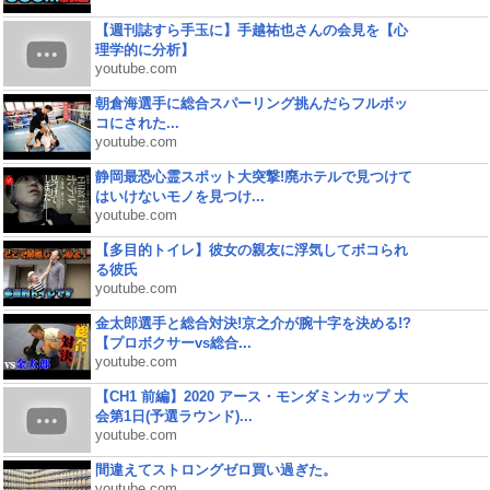
【週刊誌すら手玉に】手越祐也さんの会見を【心
理学的に分析】
youtube.com
朝倉海選手に総合スパーリング挑んだらフルボッ
コにされた...
youtube.com
静岡最恐心霊スポット大突撃!廃ホテルで見つけて
はいけないモノを見つけ...
youtube.com
【多目的トイレ】彼女の親友に浮気してボコられ
る彼氏
youtube.com
金太郎選手と総合対決!京之介が腕十字を決める!?
【プロボクサーvs総合...
youtube.com
【CH1 前編】2020 アース・モンダミンカップ 大
会第1日(予選ラウンド)...
youtube.com
間違えてストロングゼロ買い過ぎた。
youtube.com