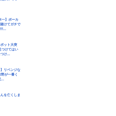
本一】ポーカ
を賭けてガチで
!...
スポット大突
見つけてはい
け...
じ】リベンジな
こ有野が一番く
..
さんを亡くしま