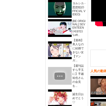
ヨルシカ -
思想犯(O
FFICIAL V
IDEO)
[BE ORIGI
NAL] SEV
ENTEEN
(세븐틴)
'Left...
【漫画】
美人なの
に結婚で
きない女
【マン
ガ...
【週刊誌
すら手玉
人気の動
に】手越
祐也さん
の会見
を...
誕生日お
めでとう
♡