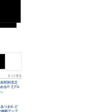
もっと見る
合対決!京之
める!?【プロ
..
信] あつまれ ど
の無料アップ