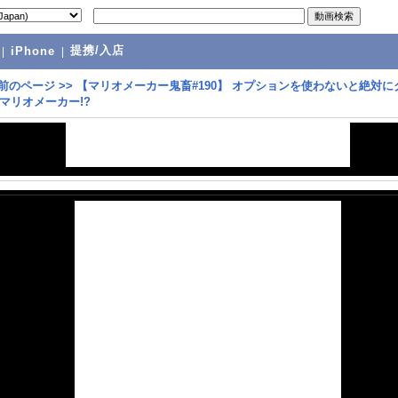
提携/入店
|
iPhone
|
前のページ
>>
【マリオメーカー鬼畜#190】 オプションを使わないと絶対に
マリオメーカー!?