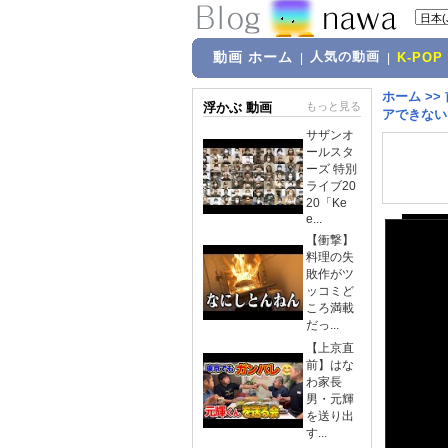
動画 ホーム
人気の動画
|
|
K-POP
ホーム
>>
浮かぶ 動画
もっと見る
アできない
サザンオ
ールスタ
ーズ 特別
ライブ20
20「Ke
e...
【衝撃】
料理の失
敗作がツ
ッコミど
ころ満載
だっ...
【上京直
前】はな
わ家長
男・元輝
を送り出
す...