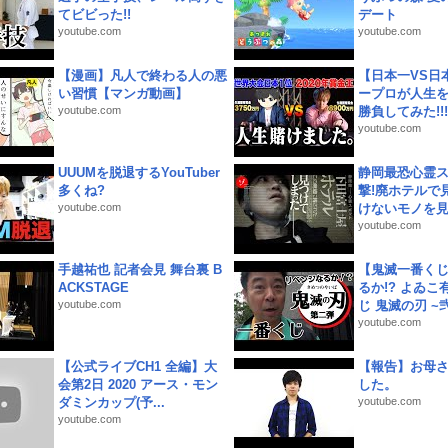
てビビった!!
デート
youtube.com
youtube.com
【漫画】凡人で終わる人の悪
【日本一VS日
い習慣【マンガ動画】
ープロが人生
youtube.com
勝負してみた!!!!!
youtube.com
UUUMを脱退するYouTuber
静岡最恐心霊
多くね?
撃!廃ホテルで
youtube.com
けないモノを見つ
youtube.com
手越祐也 記者会見 舞台裏 B
【鬼滅一番く
ACKSTAGE
るか!? よゐ
youtube.com
じ 鬼滅の刃 ~弐.
youtube.com
【公式ライブCH1 全編】大
【報告】お母
会第2日 2020 アース・モン
した。
ダミンカップ(予...
youtube.com
youtube.com