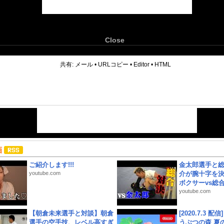
Close
6
共有:
メール
•
URLコピー
•
Editor
•
HTML
画
ご紹介します!!!
金太郎選手と総
youtube.com
介が腕十字を決
ボクサーvs総合.
youtube.com
【朝倉未来選手と対談】朝倉
[2020.7.3 配
選手の空手技、レベル高すぎ
うぶつの森 夏