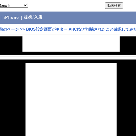
提携/入店
|
iPhone
|
前のページ
>>
BIOS設定画面がキター!AHCIなど指摘されたこと確認してみた