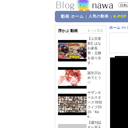
動画 ホーム
人気の動画
|
|
K-POP
ホーム
>>
浮かぶ 動画
もっと見る
【上京直
前】はな
わ家長
男・元輝
を送り出
す...
誕生日お
めでとう
♡
サザンオ
ールスタ
ーズ 特別
ライブ20
20「Ke
e...
【週刊誌
すら手玉