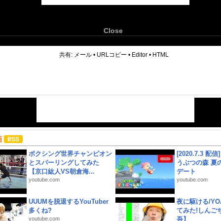
Close
6
共有:
メール
•
URLコピー
•
Editor
•
HTML
画
ボクシング世界チャンピオン
[2020.7.3 配
とスパーリングしてみた
うぶつの森 夏
【京口紘人VS朝倉海...
デート
youtube.com
youtube.com
UUUMを脱退するYouTuber
夜に駆ける/YOA
多くね?
てみた!しんご
youtube.com
吾】