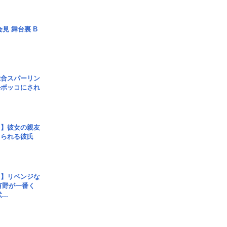
見 舞台裏 B
総合スパーリン
ルボッコにされ
レ】彼女の親友
コられる彼氏
じ】リベンジな
こ有野が一番く
..