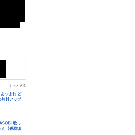
もっと見る
信] あつまれ ど
の無料アップ
SOBI 歌っ
ちん【香取慎