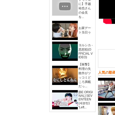
に】手越
祐也さん
の会見
を...
お家デー
ト当日ゥ
ヨルシカ -
思想犯(O
FFICIAL V
IDEO)
【衝撃】
料理の失
人気の動
敗作がツ
ッコミど
ころ満載
だっ...
[BE ORIGI
NAL] SEV
ENTEEN
(세븐틴)
'Left...