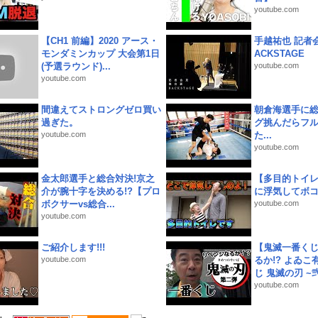
youtube.com
【CH1 前編】2020 アース・
手越祐也 記者会
モンダミンカップ 大会第1日
ACKSTAGE
(予選ラウンド)...
youtube.com
youtube.com
間違えてストロングゼロ買い
朝倉海選手に
過ぎた。
グ挑んだらフ
youtube.com
た...
youtube.com
金太郎選手と総合対決!京之
【多目的トイ
介が腕十字を決める!?【プロ
に浮気してボ
ボクサーvs総合...
youtube.com
youtube.com
ご紹介します!!!
【鬼滅一番く
youtube.com
るか!? よゐ
じ 鬼滅の刃 ~弐.
youtube.com