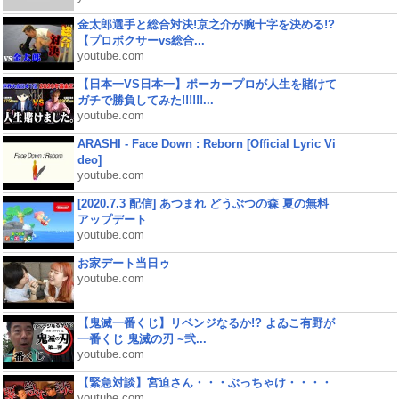
金太郎選手と総合対決!京之介が腕十字を決める!?
【プロボクサーvs総合...
youtube.com
【日本一VS日本一】ポーカープロが人生を賭けて
ガチで勝負してみた!!!!!!...
youtube.com
ARASHI - Face Down : Reborn [Official Lyric Vi
deo]
youtube.com
[2020.7.3 配信] あつまれ どうぶつの森 夏の無料
アップデート
youtube.com
お家デート当日ゥ
youtube.com
【鬼滅一番くじ】リベンジなるか!? よゐこ有野が
一番くじ 鬼滅の刃 ~弐...
youtube.com
【緊急対談】宮迫さん・・・ぶっちゃけ・・・・
youtube.com