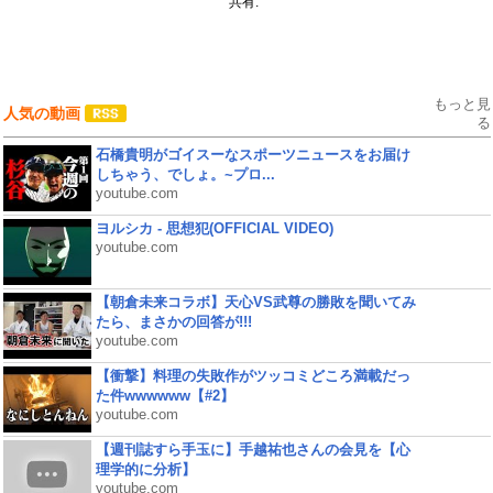
共有:
もっと見
人気の動画
る
石橋貴明がゴイスーなスポーツニュースをお届け
しちゃう、でしょ。~プロ...
youtube.com
ヨルシカ - 思想犯(OFFICIAL VIDEO)
youtube.com
【朝倉未来コラボ】天心VS武尊の勝敗を聞いてみ
たら、まさかの回答が!!!
youtube.com
【衝撃】料理の失敗作がツッコミどころ満載だっ
た件wwwwww【#2】
youtube.com
【週刊誌すら手玉に】手越祐也さんの会見を【心
理学的に分析】
youtube.com