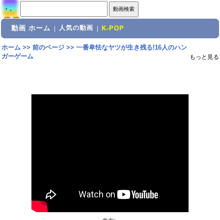
動画 ホーム
人気の動画
|
|
K-POP
ホーム
>>
前のページ
>>
一番卑怯なヤツが生き残る!16人のハン
ガーゲーム
もっと見る