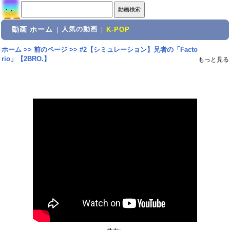
動画 ホーム
人気の動画
|
|
K-POP
ホーム
>>
前のページ
>>
#2【シミュレーション】兄者の「Facto
rio」【2BRO.】
もっと見る