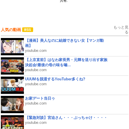
共有:
もっと見
人気の動画
る
【漫画】美人なのに結婚できない女【マンガ動
画】
youtube.com
【上京直前】はなわ家長男・元輝を送り出す家族
決起会!最後の母の味を噛...
youtube.com
UUUMを脱退するYouTuber多くね?
youtube.com
お家デート当日ゥ
youtube.com
【緊急対談】宮迫さん・・・ぶっちゃけ・・・・
youtube.com