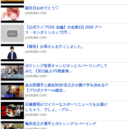
誕生日おめでとう♡
youtube.com
【公式ライブCH1 全編】大会第2日 2020 アー
ス・モンダミンカップ(予...
youtube.com
【報告】お母さんを亡くしました。
youtube.com
ボクシング世界チャンピオンとスパーリングして
みた 【京口紘人VS朝倉海...
youtube.com
金太郎選手と総合対決!京之介が腕十字を決める!?
【プロボクサーvs総合...
youtube.com
石橋貴明がゴイスーなスポーツニュースをお届け
しちゃう、でしょ。~プロ...
youtube.com
亀田京之介選手とボクシングスパーリング
youtube.com