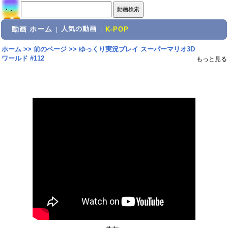
動画 ホーム
人気の動画
|
|
K-POP
ホーム
>>
前のページ
>>
ゆっくり実況プレイ スーパーマリオ3D
ワールド #112
もっと見る