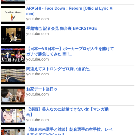
ARASHI - Face Down : Reborn [Official Lyric Vi
deo]
youtube.com
手越祐也 記者会見 舞台裏 BACKSTAGE
youtube.com
【日本一VS日本一】ポーカープロが人生を賭けて
ガチで勝負してみた!!!!!!...
youtube.com
間違えてストロングゼロ買い過ぎた。
youtube.com
お家デート当日ゥ
youtube.com
【漫画】美人なのに結婚できない女【マンガ動
画】
youtube.com
【朝倉未来選手と対談】朝倉選手の空手技、レベ
ル高すぎてビビった!!