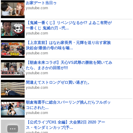
お家デート当日ゥ
youtube.com
【鬼滅一番くじ】リベンジなるか!? よゐこ有野が
一番くじ 鬼滅の刃 ~弐...
youtube.com
【上京直前】はなわ家長男・元輝を送り出す家族
決起会!最後の母の味を噛...
youtube.com
【朝倉未来コラボ】天心VS武尊の勝敗を聞いてみ
たら、まさかの回答が!!!
youtube.com
間違えてストロングゼロ買い過ぎた。
youtube.com
朝倉海選手に総合スパーリング挑んだらフルボッ
コにされた...
youtube.com
【公式ライブCH1 全編】大会第2日 2020 アー
ス・モンダミンカップ(予...
youtube.com