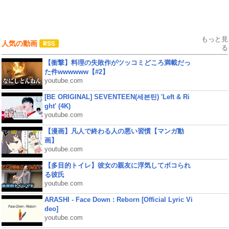
もっと見
人気の動画
る
【衝撃】料理の失敗作がツッコミどころ満載だっ
た件wwwwww【#2】
youtube.com
[BE ORIGINAL] SEVENTEEN(세븐틴) 'Left & Ri
ght' (4K)
youtube.com
【漫画】凡人で終わる人の悪い習慣【マンガ動
画】
youtube.com
【多目的トイレ】彼女の親友に浮気してボコられ
る彼氏
youtube.com
ARASHI - Face Down : Reborn [Official Lyric Vi
deo]
youtube.com