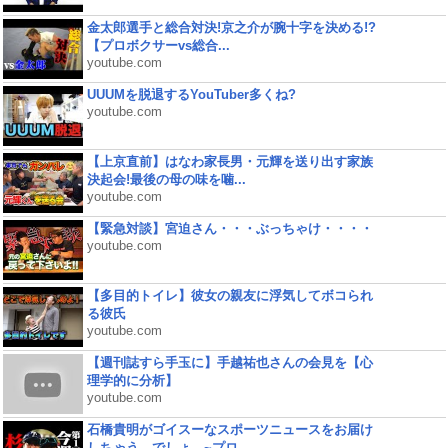
金太郎選手と総合対決!京之介が腕十字を決める!?
【プロボクサーvs総合...
youtube.com
UUUMを脱退するYouTuber多くね?
youtube.com
【上京直前】はなわ家長男・元輝を送り出す家族
決起会!最後の母の味を噛...
youtube.com
【緊急対談】宮迫さん・・・ぶっちゃけ・・・・
youtube.com
【多目的トイレ】彼女の親友に浮気してボコられ
る彼氏
youtube.com
【週刊誌すら手玉に】手越祐也さんの会見を【心
理学的に分析】
youtube.com
石橋貴明がゴイスーなスポーツニュースをお届け
しちゃう、でしょ。~プロ...