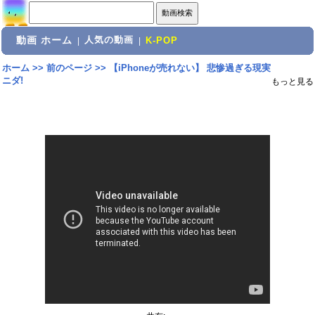
動画 ホーム
人気の動画
|
|
K-POP
ホーム
>>
前のページ
>>
【iPhoneが売れない】 悲惨過ぎる現実
ニダ!
もっと見る