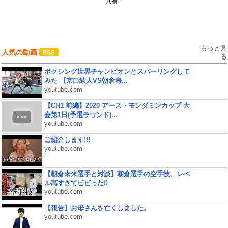
共有:
もっと見
人気の動画
る
ボクシング世界チャンピオンとスパーリングして
みた 【京口紘人VS朝倉海...
youtube.com
【CH1 前編】2020 アース・モンダミンカップ 大
会第1日(予選ラウンド)...
youtube.com
ご紹介します!!!
youtube.com
【朝倉未来選手と対談】朝倉選手の空手技、レベ
ル高すぎてビビった!!
youtube.com
【報告】お母さんを亡くしました。
youtube.com