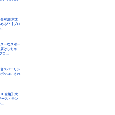
合対決!京之
める!?【プロ
..
イスーなスポー
お届けしちゃ
ロ...
総合スパーリン
ルボッコにされ
H1 全編】大
 アース・モン
..