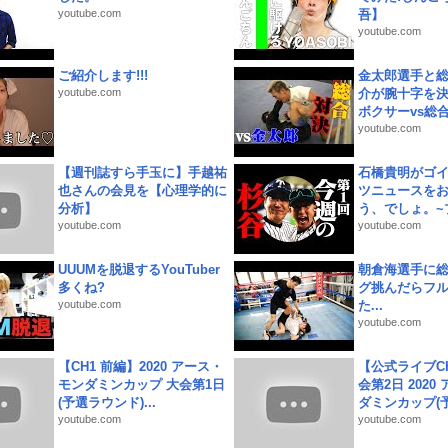
youtube.com
吾】
youtube.com
ご紹介します!!!
金太郎選手と総
youtube.com
介が腕十字を決
ボクサーvs総合.
youtube.com
【週刊誌すら手玉に】手越祐
石橋貴明がゴ
也さんの会見を【心理学的に
ツニュースを
分析】
う、でしょ。~プ
youtube.com
youtube.com
UUUMを脱退するYouTuber
朝倉海選手に
多くね?
グ挑んだらフ
youtube.com
た...
youtube.com
【CH1 前編】2020 アース・
【公式ライブC
モンダミンカップ 大会第1日
会第2日 2020
(予選ラウンド)...
ダミンカップ(予.
youtube.com
youtube.com