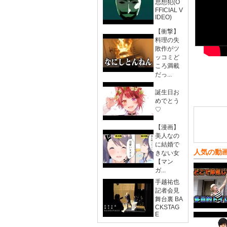
思想犯(O
FFICIAL V
IDEO)
【衝撃】
料理の失
敗作がツ
ッコミど
ころ満載
だっ...
誕生日お
めでとう
♡
【漫画】
美人なの
に結婚で
人気の動
きない女
【マン
ガ...
手越祐也
記者会見
舞台裏 BA
CKSTAG
E