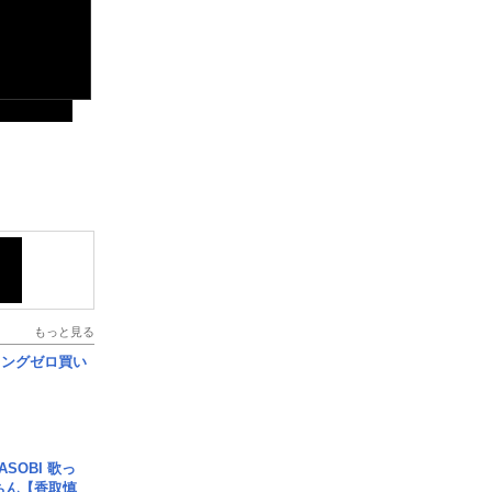
もっと見る
ロングゼロ買い
SOBI 歌っ
ちん【香取慎