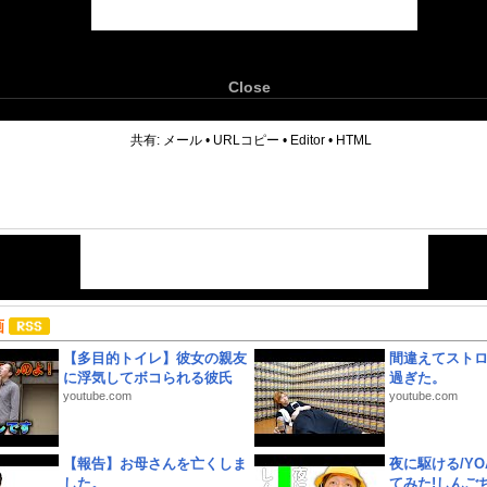
Close
6
共有:
メール
•
URLコピー
•
Editor
•
HTML
画
【多目的トイレ】彼女の親友
間違えてスト
に浮気してボコられる彼氏
過ぎた。
youtube.com
youtube.com
【報告】お母さんを亡くしま
夜に駆ける/YOA
した。
てみた!しんご