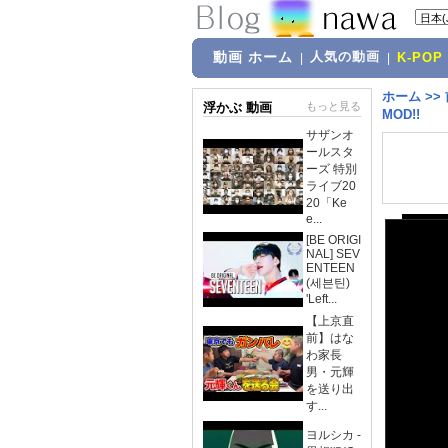
動画 ホーム
人気の動画
|
|
K-POP
ホーム
>>
浮かぶ 動画
もっと見る
MOD!!
サザンオ
ールスタ
ーズ 特別
ライブ20
20「Ke
e...
[BE ORIGI
NAL] SEV
ENTEEN
(세븐틴)
'Left...
【上京直
前】はな
わ家長
男・元輝
を送り出
す...
ヨルシカ -