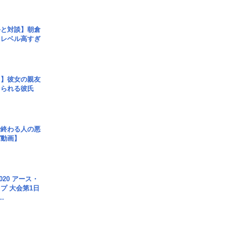
手と対談】朝倉
、レベル高すぎ
レ】彼女の親友
コられる彼氏
で終わる人の悪
ガ動画】
020 アース・
プ 大会第1日
.