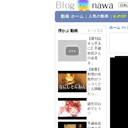
動画 ホーム
人気の動画
|
|
K-POP
ホーム
>>
浮かぶ 動画
もっと見る
【週刊誌
すら手玉
に】手越
祐也さん
の会見
を...
【衝撃】
料理の失
敗作がツ
ッコミど
ころ満載
だっ...
誕生日お
めでとう
♡
手越祐也