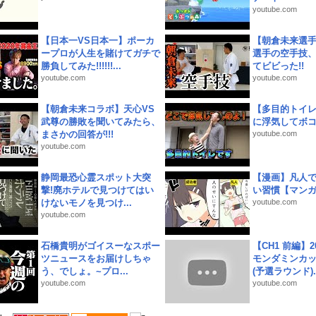
youtube.com
【日本一VS日本一】ポーカ
【朝倉未来選
ープロが人生を賭けてガチで
選手の空手技
勝負してみた!!!!!!...
てビビった!!
youtube.com
youtube.com
【朝倉未来コラボ】天心VS
【多目的トイ
武尊の勝敗を聞いてみたら、
に浮気してボ
まさかの回答が!!!
youtube.com
youtube.com
静岡最恐心霊スポット大突
【漫画】凡人
撃!廃ホテルで見つけてはい
い習慣【マン
けないモノを見つけ...
youtube.com
youtube.com
石橋貴明がゴイスーなスポー
【CH1 前編】2
ツニュースをお届けしちゃ
モンダミンカッ
う、でしょ。~プロ...
(予選ラウンド)..
youtube.com
youtube.com