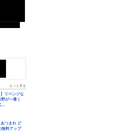
もっと見る
じ】リベンジな
こ有野が一番く
..
信] あつまれ ど
の無料アップ