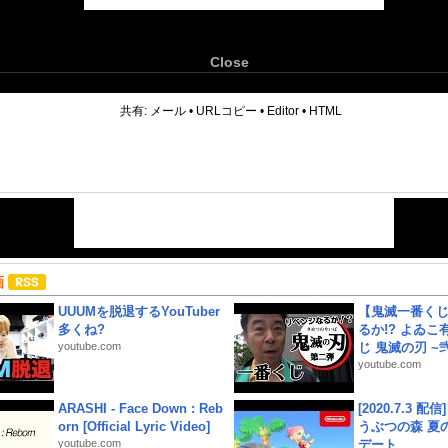
Close
6
共有:
メール
•
URLコピー
•
Editor
•
HTML
画
UUUMを脱退するYouTuber
【鬼滅一番く
多くね?
るか!? よゐ
youtube.com
じ 鬼滅の刃 ~弐.
youtube.com
ARASHI - Face Down : Reb
[2020.7.3 配
orn [Official Lyric Video]
うぶつの森 夏
youtube.com
デート