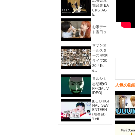
記者会見
舞台裏 BA
CKSTAG
E
お家デー
ト当日ゥ
サザンオ
ールスタ
ーズ 特別
ライブ20
20「Ke
e...
ヨルシカ -
思想犯(O
人気の動
FFICIAL V
IDEO)
[BE ORIGI
NAL] SEV
ENTEEN
(세븐틴)
'Left...