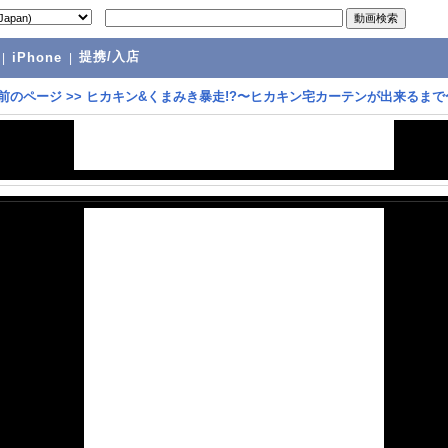
提携/入店
|
iPhone
|
前のページ
>>
ヒカキン&くまみき暴走!?〜ヒカキン宅カーテンが出来るまで