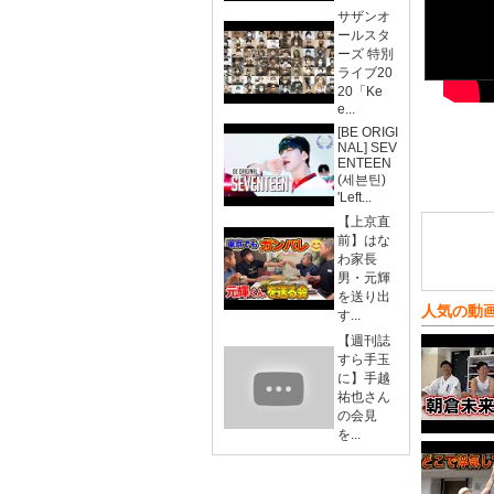
サザンオ
ールスタ
ーズ 特別
ライブ20
20「Ke
e...
[BE ORIGI
NAL] SEV
ENTEEN
(세븐틴)
'Left...
【上京直
前】はな
わ家長
男・元輝
を送り出
人気の動
す...
【週刊誌
すら手玉
に】手越
祐也さん
の会見
を...