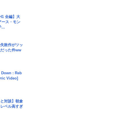
H1 全編】大
 アース・モン
..
の失敗作がツッ
だった件ww
 Down : Reb
yric Video]
手と対談】朝倉
、レベル高すぎ