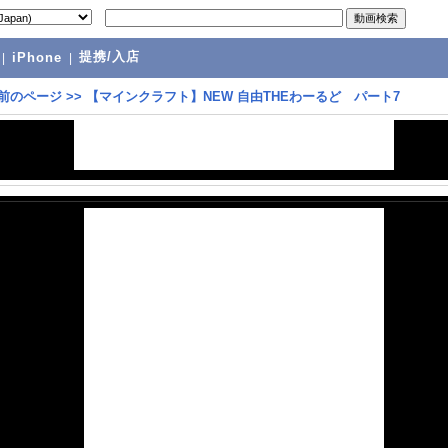
提携/入店
|
iPhone
|
前のページ
>>
【マインクラフト】NEW 自由THEわーるど パート7