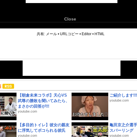
Close
6
共有:
メール
•
URLコピー
•
Editor
•
HTML
画
【朝倉未来コラボ】天心VS
ご紹介します!!!
武尊の勝敗を聞いてみたら、
youtube.com
まさかの回答が!!!
youtube.com
【多目的トイレ】彼女の親友
亀田京之介選
に浮気してボコられる彼氏
スパーリング
youtube.com
youtube.com