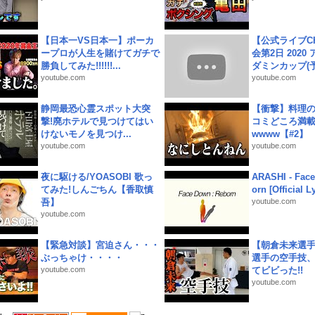
【日本一VS日本一】ポーカ
【公式ライブC
ープロが人生を賭けてガチで
会第2日 2020
勝負してみた!!!!!!...
ダミンカップ(予.
youtube.com
youtube.com
静岡最恐心霊スポット大突
【衝撃】料理
撃!廃ホテルで見つけてはい
コミどころ満載
けないモノを見つけ...
wwww【#2】
youtube.com
youtube.com
夜に駆ける/YOASOBI 歌っ
ARASHI - Face
てみた!しんごちん【香取慎
orn [Official L
吾】
youtube.com
youtube.com
【緊急対談】宮迫さん・・・
【朝倉未来選
ぶっちゃけ・・・・
選手の空手技
youtube.com
てビビった!!
youtube.com