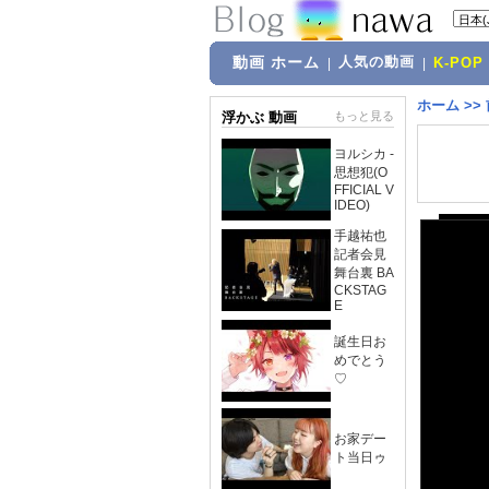
動画 ホーム
人気の動画
|
|
K-POP
ホーム
>>
浮かぶ 動画
もっと見る
ヨルシカ -
思想犯(O
FFICIAL V
IDEO)
手越祐也
記者会見
舞台裏 BA
CKSTAG
E
誕生日お
めでとう
♡
お家デー
ト当日ゥ