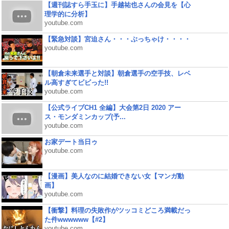
【週刊誌すら手玉に】手越祐也さんの会見を【心
理学的に分析】
youtube.com
【緊急対談】宮迫さん・・・ぶっちゃけ・・・・
youtube.com
【朝倉未来選手と対談】朝倉選手の空手技、レベ
ル高すぎてビビった!!
youtube.com
【公式ライブCH1 全編】大会第2日 2020 アー
ス・モンダミンカップ(予...
youtube.com
お家デート当日ゥ
youtube.com
【漫画】美人なのに結婚できない女【マンガ動
画】
youtube.com
【衝撃】料理の失敗作がツッコミどころ満載だっ
た件wwwwww【#2】
youtube.com