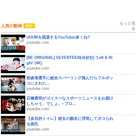
もっと見
人気の動画
る
UUUMを脱退するYouTuber多くね?
youtube.com
[BE ORIGINAL] SEVENTEEN(세븐틴) 'Left & Ri
ght' (4K)
youtube.com
朝倉海選手に総合スパーリング挑んだらフルボッ
コにされた...
youtube.com
石橋貴明がゴイスーなスポーツニュースをお届け
しちゃう、でしょ。~プロ...
youtube.com
【多目的トイレ】彼女の親友に浮気してボコられ
る彼氏
youtube.com