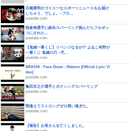
石橋貴明がゴイスーなスポーツニュースをお届け
しちゃう、でしょ。~プロ...
youtube.com
朝倉海選手に総合スパーリング挑んだらフルボッ
コにされた...
youtube.com
【鬼滅一番くじ】リベンジなるか!? よゐこ有野が
一番くじ 鬼滅の刃 ~弐...
youtube.com
ARASHI - Face Down : Reborn [Official Lyric Vi
deo]
youtube.com
亀田京之介選手とボクシングスパーリング
youtube.com
間違えてストロングゼロ買い過ぎた。
youtube.com
【報告】お母さんを亡くしました。
youtube.com