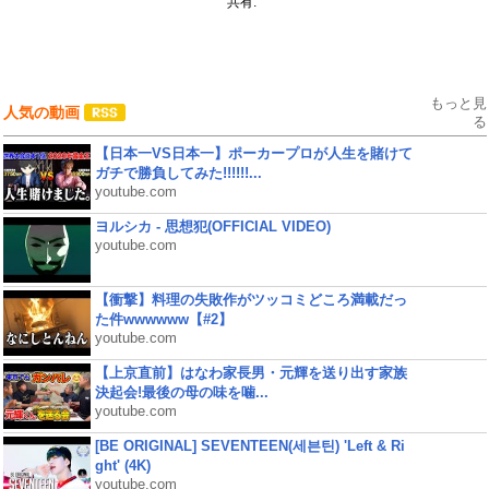
共有:
もっと見
人気の動画
る
【日本一VS日本一】ポーカープロが人生を賭けて
ガチで勝負してみた!!!!!!...
youtube.com
ヨルシカ - 思想犯(OFFICIAL VIDEO)
youtube.com
【衝撃】料理の失敗作がツッコミどころ満載だっ
た件wwwwww【#2】
youtube.com
【上京直前】はなわ家長男・元輝を送り出す家族
決起会!最後の母の味を噛...
youtube.com
[BE ORIGINAL] SEVENTEEN(세븐틴) 'Left & Ri
ght' (4K)
youtube.com