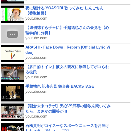
夜に駆ける/YOASOBI 歌ってみた!しんごちん
【香取慎吾】
youtube.com
【週刊誌すら手玉に】手越祐也さんの会見を【心
理学的に分析】
youtube.com
ARASHI - Face Down : Reborn [Official Lyric Vi
deo]
youtube.com
【多目的トイレ】彼女の親友に浮気してボコられ
る彼氏
youtube.com
手越祐也 記者会見 舞台裏 BACKSTAGE
youtube.com
【朝倉未来コラボ】天心VS武尊の勝敗を聞いてみ
たら、まさかの回答が!!!
youtube.com
石橋貴明がゴイスーなスポーツニュースをお届け
しちゃう、でしょ。~プロ...