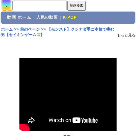
動画 ホーム
人気の動画
|
|
K-POP
ホーム
>>
前のページ
>>
【モンスト】クシナダ零に本気で挑む
男【セイキンゲームズ】
もっと見る