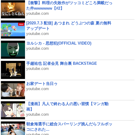
【衝撃】料理の失敗作がツッコミどころ満載だっ
た件wwwwww【#2】
youtube.com
[2020.7.3 配信] あつまれ どうぶつの森 夏の無料
アップデート
youtube.com
ヨルシカ - 思想犯(OFFICIAL VIDEO)
youtube.com
手越祐也 記者会見 舞台裏 BACKSTAGE
youtube.com
お家デート当日ゥ
youtube.com
【漫画】凡人で終わる人の悪い習慣【マンガ動
画】
youtube.com
朝倉海選手に総合スパーリング挑んだらフルボッ
コにされた...
youtube.com