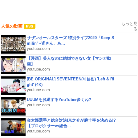
もっと見
人気の動画
る
サザンオールスターズ 特別ライブ2020「Keep S
milin’ ~皆さん、あ...
youtube.com
【漫画】美人なのに結婚できない女【マンガ動
画】
youtube.com
[BE ORIGINAL] SEVENTEEN(세븐틴) 'Left & Ri
ght' (4K)
youtube.com
UUUMを脱退するYouTuber多くね?
youtube.com
金太郎選手と総合対決!京之介が腕十字を決める!?
【プロボクサーvs総合...
youtube.com