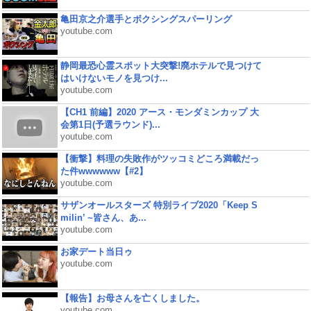
亀田京之介選手とボクシングスパーリング
youtube.com
静岡最恐心霊スポット大突撃!廃ホテルで見つけて
はいけないモノを見つけ...
youtube.com
【CH1 前編】2020 アース・モンダミンカップ 大
会第1日(予選ラウンド)...
youtube.com
【衝撃】料理の失敗作がツッコミどころ満載だっ
た件wwwwww【#2】
youtube.com
サザンオールスターズ 特別ライブ2020「Keep S
milin’ ~皆さん、あ...
youtube.com
お家デート当日ゥ
youtube.com
【報告】お母さんを亡くしました。
youtube.com