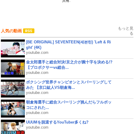
共有:
もっと見
人気の動画
る
[BE ORIGINAL] SEVENTEEN(세븐틴) 'Left & Ri
ght' (4K)
youtube.com
金太郎選手と総合対決!京之介が腕十字を決める!?
【プロボクサーvs総合...
youtube.com
ボクシング世界チャンピオンとスパーリングして
みた 【京口紘人VS朝倉海...
youtube.com
朝倉海選手に総合スパーリング挑んだらフルボッ
コにされた...
youtube.com
UUUMを脱退するYouTuber多くね?
youtube.com