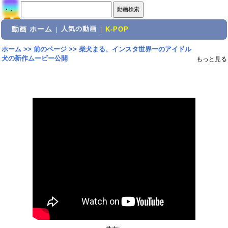
動画 ホーム
人気の動画
|
|
K-POP
ホーム
>>
前のページ
>>
柴犬まる、インスタ世界一のアイドル
犬の新作ムービー公開
もっと見る