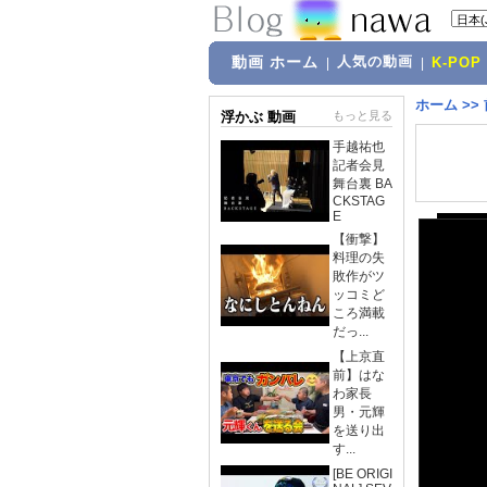
動画 ホーム
人気の動画
|
|
K-POP
ホーム
>>
浮かぶ 動画
もっと見る
手越祐也
記者会見
舞台裏 BA
CKSTAG
E
【衝撃】
料理の失
敗作がツ
ッコミど
ころ満載
だっ...
【上京直
前】はな
わ家長
男・元輝
を送り出
す...
[BE ORIGI