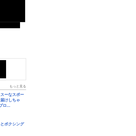
もっと見る
イスーなスポー
お届けしちゃ
ロ...
手とボクシング