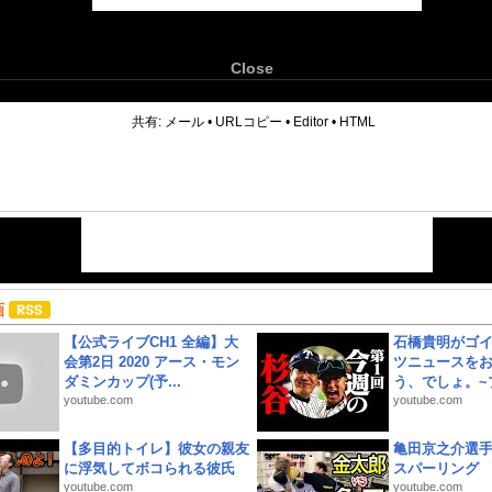
Close
6
共有:
メール
•
URLコピー
•
Editor
•
HTML
画
【公式ライブCH1 全編】大
石橋貴明がゴ
会第2日 2020 アース・モン
ツニュースを
ダミンカップ(予...
う、でしょ。~プ
youtube.com
youtube.com
【多目的トイレ】彼女の親友
亀田京之介選
に浮気してボコられる彼氏
スパーリング
youtube.com
youtube.com