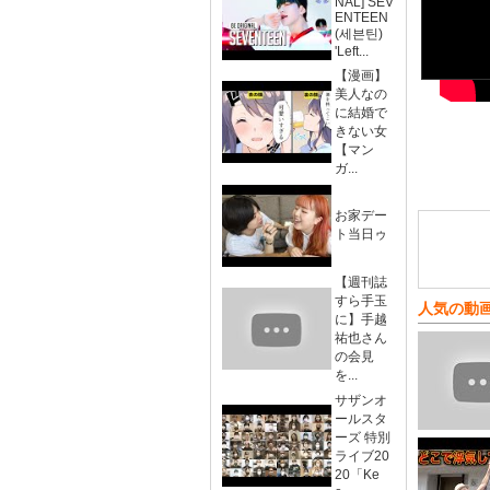
NAL] SEV
ENTEEN
(세븐틴)
'Left...
【漫画】
美人なの
に結婚で
きない女
【マン
ガ...
お家デー
ト当日ゥ
【週刊誌
すら手玉
人気の動
に】手越
祐也さん
の会見
を...
サザンオ
ールスタ
ーズ 特別
ライブ20
20「Ke