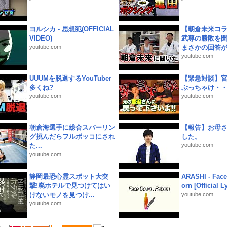
ヨルシカ - 思想犯(OFFICIAL
【朝倉未来コラ
VIDEO)
武尊の勝敗を
youtube.com
まさかの回答が!
youtube.com
UUUMを脱退するYouTuber
【緊急対談】
多くね?
ぶっちゃけ・
youtube.com
youtube.com
朝倉海選手に総合スパーリン
【報告】お母
グ挑んだらフルボッコにされ
した。
た...
youtube.com
youtube.com
静岡最恐心霊スポット大突
ARASHI - Face
撃!廃ホテルで見つけてはい
orn [Official L
けないモノを見つけ...
youtube.com
youtube.com