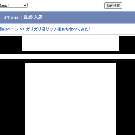
提携/入店
|
iPhone
|
前のページ
>>
ガリガリ君リッチ桜もち食べてみた!