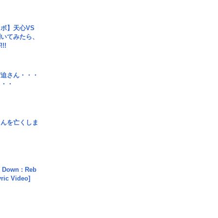
ボ】天心VS
聞いてみたら、
!!
宮迫さん・・・
・・・
さんを亡くしま
 Down : Reb
yric Video]