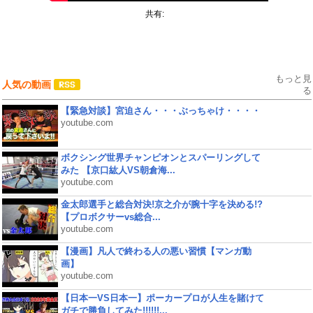
共有:
もっと見
人気の動画
る
【緊急対談】宮迫さん・・・ぶっちゃけ・・・・
youtube.com
ボクシング世界チャンピオンとスパーリングして
みた 【京口紘人VS朝倉海...
youtube.com
金太郎選手と総合対決!京之介が腕十字を決める!?
【プロボクサーvs総合...
youtube.com
【漫画】凡人で終わる人の悪い習慣【マンガ動
画】
youtube.com
【日本一VS日本一】ポーカープロが人生を賭けて
ガチで勝負してみた!!!!!!...