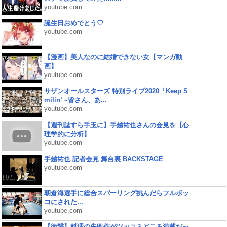
youtube.com
誕生日おめでとう♡
youtube.com
【漫画】美人なのに結婚できない女【マンガ動
画】
youtube.com
サザンオールスターズ 特別ライブ2020「Keep S
milin’ ~皆さん、あ...
youtube.com
【週刊誌すら手玉に】手越祐也さんの会見を【心
理学的に分析】
youtube.com
手越祐也 記者会見 舞台裏 BACKSTAGE
youtube.com
朝倉海選手に総合スパーリング挑んだらフルボッ
コにされた...
youtube.com
【衝撃】料理の失敗作がツッコミどころ満載だっ