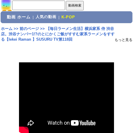
動画 ホーム
人気の動画
|
|
K-POP
ホーム
>>
前のページ
>>
【毎日ラーメン生活】横浜家系 侍 渋谷
店。渋谷ナンバー1!?のとにかくご飯がすすむ家系ラーメンをすす
る【Iekei Raman 】SUSURU TV第118回
もっと見る