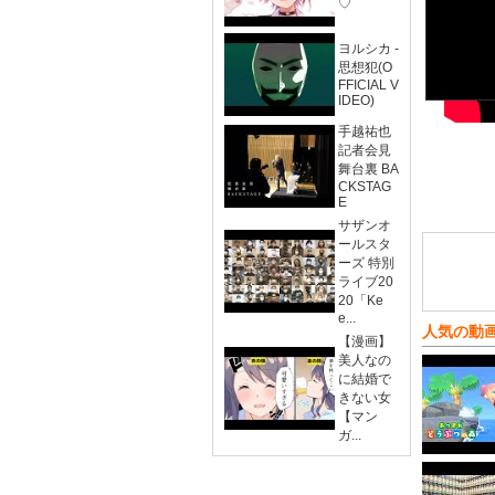
♡
ヨルシカ -
思想犯(O
FFICIAL V
IDEO)
手越祐也
記者会見
舞台裏 BA
CKSTAG
E
サザンオ
ールスタ
ーズ 特別
ライブ20
20「Ke
e...
人気の動
【漫画】
美人なの
に結婚で
きない女
【マン
ガ...