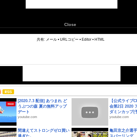
Close
6
共有:
メール
•
URLコピー
•
Editor
•
HTML
画
[2020.7.3 配信] あつまれ ど
【公式ライブC
うぶつの森 夏の無料アップ
会第2日 2020
デート
ダミンカップ(予.
youtube.com
youtube.com
間違えてストロングゼロ買い
亀田京之介選
過ぎた。
スパーリング