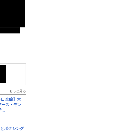
もっと見る
H1 全編】大
 アース・モン
..
手とボクシング