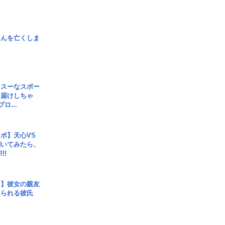
さんを亡くしま
イスーなスポー
お届けしちゃ
ロ...
ボ】天心VS
聞いてみたら、
!!
レ】彼女の親友
コられる彼氏