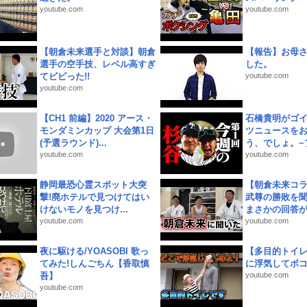
youtube.com
youtube.com
【朝倉未来選手と対談】朝倉
【報告】お母
選手の空手技、レベル高すぎ
した。
てビビった!!
youtube.com
youtube.com
【CH1 前編】2020 アース・
石橋貴明がゴ
モンダミンカップ 大会第1日
ツニュースを
(予選ラウンド)...
う、でしょ。~プ
youtube.com
youtube.com
静岡最恐心霊スポット大突
【朝倉未来コラ
撃!廃ホテルで見つけてはい
武尊の勝敗を
けないモノを見つけ...
まさかの回答が!
youtube.com
youtube.com
夜に駆ける/YOASOBI 歌っ
【多目的トイ
てみた!しんごちん【香取慎
に浮気してボ
吾】
youtube.com
youtube.com