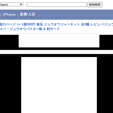
提携/入店
|
iPhone
|
前のページ
>>
1個300円 食玩 ジュウオウジャーキット 全3種 レビュー!ジュ
ャー・ジュウオウバスター銃 & 剣モード