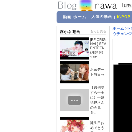
動画 ホーム
人気の動画
|
|
K-POP
ホーム
>>
浮かぶ 動画
もっと見る
ウチェンジ
[BE ORIGI
NAL] SEV
ENTEEN
(세븐틴)
'Left...
お家デー
ト当日ゥ
【週刊誌
すら手玉
に】手越
祐也さん
の会見
を...
誕生日お
めでとう