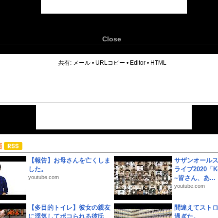
Close
6
共有:
メール
•
URLコピー
•
Editor
•
HTML
画
【報告】お母さんを亡くしま
サザンオールス
した。
ライブ2020「Kee
youtube.com
~皆さん、あ...
youtube.com
【多目的トイレ】彼女の親友
間違えてスト
に浮気してボコられる彼氏
過ぎた。