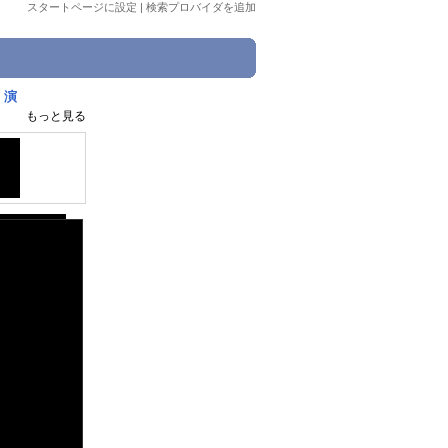
スタートページに設定
|
検索プロバイダを追加
、演
もっと見る