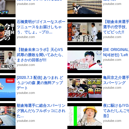
youtube.com
youtube.com
石橋貴明がゴイスーなスポー
【朝倉未来選
ツニュースをお届けしちゃ
選手の空手技
う、でしょ。~プロ...
てビビった!!
youtube.com
youtube.com
【朝倉未来コラボ】天心VS
[BE ORIGINA
武尊の勝敗を聞いてみたら、
N(세븐틴) 'Left &
まさかの回答が!!!
youtube.com
youtube.com
[2020.7.3 配信] あつまれ ど
亀田京之介選
うぶつの森 夏の無料アップ
スパーリング
デート
youtube.com
youtube.com
朝倉海選手に総合スパーリン
夜に駆ける/YOA
グ挑んだらフルボッコにされ
てみた!しんご
た...
吾】
youtube.com
youtube.com