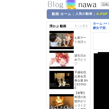
動画 ホーム
人気の動画
|
|
K-POP
ホーム
>>
浮かぶ 動画
もっと見る
劇女子部、
お家デー
ト当日ゥ
誕生日お
めでとう
♡
手越祐也
記者会見
舞台裏 BA
CKSTAG
E
【衝撃】
料理の失
敗作がツ
ッコミど