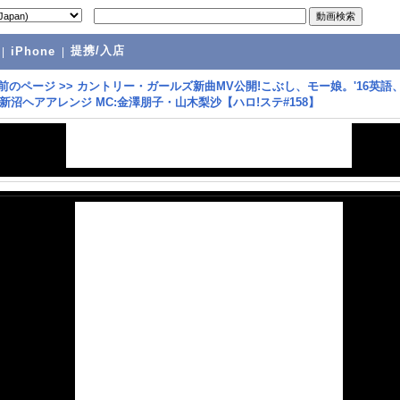
提携/入店
|
iPhone
|
前のページ
>>
カントリー・ガールズ新曲MV公開!こぶし、モー娘。'16英語
新沼ヘアアレンジ MC:金澤朋子・山木梨沙【ハロ!ステ#158】