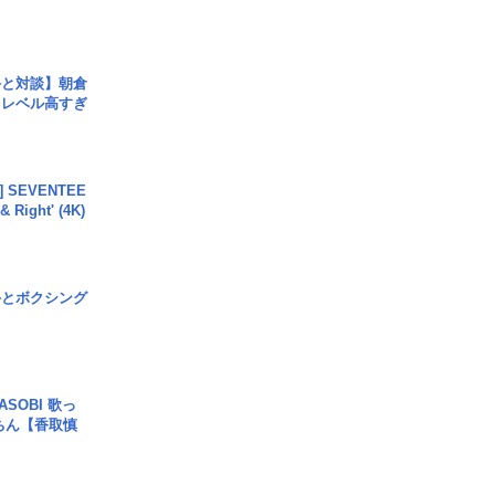
手と対談】朝倉
、レベル高すぎ
L] SEVENTEE
 Right' (4K)
手とボクシング
SOBI 歌っ
ちん【香取慎