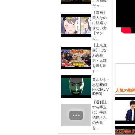
ころ満載
だっ...
【漫画】
美人なの
に結婚で
きない女
【マン
ガ...
【上京直
前】はな
わ家長
男・元輝
を送り出
す...
ヨルシカ -
思想犯(O
FFICIAL V
人気の動
IDEO)
【週刊誌
すら手玉
に】手越
祐也さん
の会見
を...