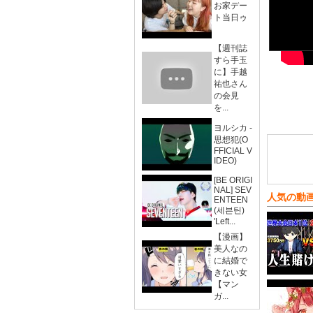
お家デー
ト当日ゥ
【週刊誌
すら手玉
に】手越
祐也さん
の会見
を...
ヨルシカ -
思想犯(O
FFICIAL V
IDEO)
[BE ORIGI
NAL] SEV
人気の動
ENTEEN
(세븐틴)
'Left...
【漫画】
美人なの
に結婚で
きない女
【マン
ガ...