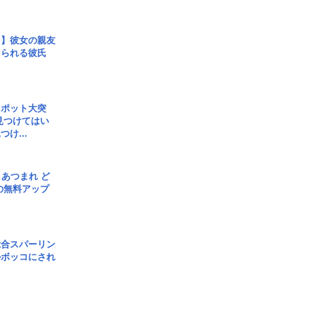
レ】彼女の親友
コられる彼氏
スポット大突
見つけてはい
け...
信] あつまれ ど
の無料アップ
総合スパーリン
ルボッコにされ