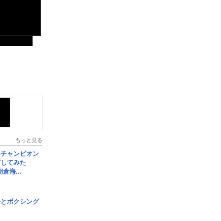
もっと見る
界チャンピオン
グしてみた
倉海...
手とボクシング