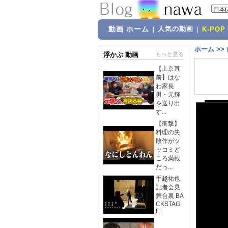
動画 ホーム
人気の動画
|
|
K-POP
ホーム
>>
浮かぶ 動画
もっと見る
【上京直
前】はな
わ家長
男・元輝
を送り出
す...
【衝撃】
料理の失
敗作がツ
ッコミど
ころ満載
だっ...
手越祐也
記者会見
舞台裏 BA
CKSTAG
E