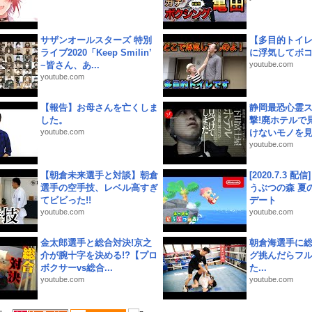
サザンオールスターズ 特別
【多目的トイ
ライブ2020「Keep Smilin’
に浮気してボ
~皆さん、あ...
youtube.com
youtube.com
【報告】お母さんを亡くしま
静岡最恐心霊
した。
撃!廃ホテルで
youtube.com
けないモノを見つ
youtube.com
【朝倉未来選手と対談】朝倉
[2020.7.3 配
選手の空手技、レベル高すぎ
うぶつの森 夏
てビビった!!
デート
youtube.com
youtube.com
金太郎選手と総合対決!京之
朝倉海選手に
介が腕十字を決める!?【プロ
グ挑んだらフ
ボクサーvs総合...
た...
youtube.com
youtube.com