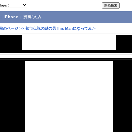
提携/入店
|
iPhone
|
前のページ
>>
都市伝説の謎の男This Manになってみた