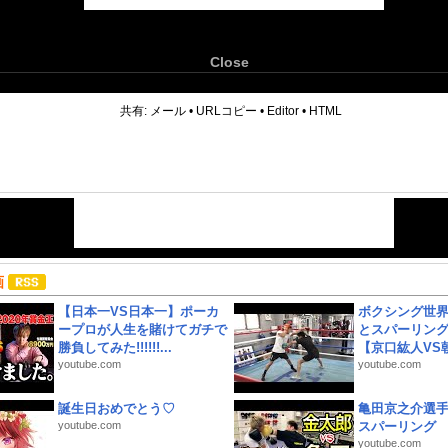
Close
6
共有:
メール
•
URLコピー
•
Editor
•
HTML
画
【日本一VS日本一】ポーカ
ボクシング世
ープロが人生を賭けてガチで
とスパーリン
勝負してみた!!!!!!...
【京口紘人VS朝
youtube.com
youtube.com
誕生日おめでとう♡
亀田京之介選
youtube.com
スパーリング
youtube.com