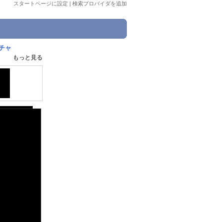
スタートページに設定
|
検索プロバイダを追加
チャ
もっと見る