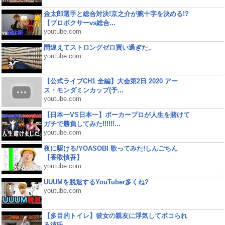
金太郎選手と総合対決!京之介が腕十字を決める!?
【プロボクサーvs総合...
youtube.com
間違えてストロングゼロ買い過ぎた。
youtube.com
【公式ライブCH1 全編】大会第2日 2020 アー
ス・モンダミンカップ(予...
youtube.com
【日本一VS日本一】ポーカープロが人生を賭けて
ガチで勝負してみた!!!!!!...
youtube.com
夜に駆ける/YOASOBI 歌ってみた!しんごちん
【香取慎吾】
youtube.com
UUUMを脱退するYouTuber多くね?
youtube.com
【多目的トイレ】彼女の親友に浮気してボコられ
る彼氏