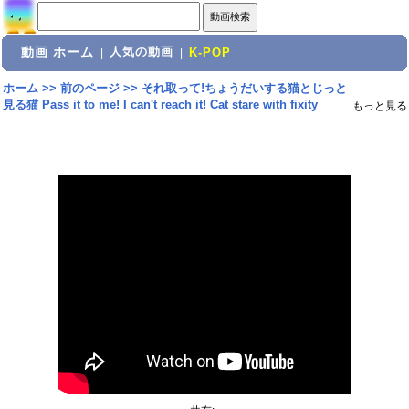
動画 ホーム
人気の動画
|
|
K-POP
ホーム
>>
前のページ
>>
それ取って!ちょうだいする猫とじっと
見る猫 Pass it to me! I can't reach it! Cat stare with fixity
もっと見る