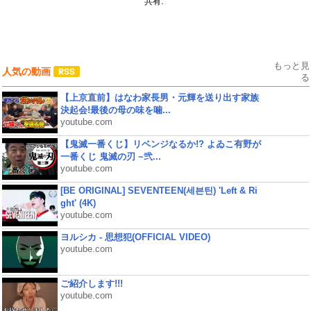
共有:
もっと見
人気の動画
る
【上京直前】はなわ家長男・元輝を送り出す家族
決起会!最後の母の味を噛...
youtube.com
【鬼滅一番くじ】リベンジなるか!? よゐこ有野が
一番くじ 鬼滅の刃 ~弐...
youtube.com
[BE ORIGINAL] SEVENTEEN(세븐틴) 'Left & Ri
ght' (4K)
youtube.com
ヨルシカ - 思想犯(OFFICIAL VIDEO)
youtube.com
ご紹介します!!!
youtube.com