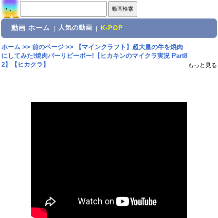
動画 ホーム
人気の動画
|
|
K-POP
ホーム
>>
前のページ
>>
【マインクラフト】超大量の牛を焼肉
にしてみた!焼肉パーリピーポー!【ヒカキンのマイクラ実況 Part8
2】【ヒカクラ】
もっと見る