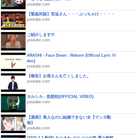
youtube.com
【緊急対談】宮迫さん・・・ぶっちゃけ・・・・
youtube.com
ご紹介します!!!
youtube.com
ARASHI - Face Down : Reborn [Official Lyric Vi
deo]
youtube.com
【報告】お母さんを亡くしました。
youtube.com
ヨルシカ - 思想犯(OFFICIAL VIDEO)
youtube.com
【漫画】美人なのに結婚できない女【マンガ動
画】
youtube.com
[2020.7.3 配信] あつまれ どうぶつの森 夏の無料