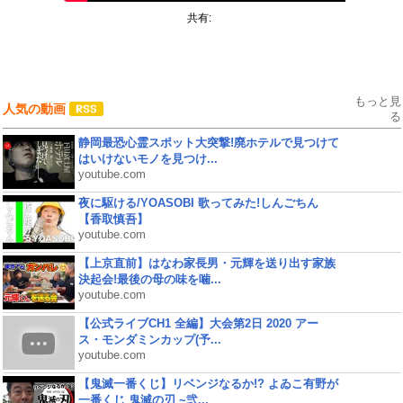
共有:
もっと見
人気の動画
る
静岡最恐心霊スポット大突撃!廃ホテルで見つけて
はいけないモノを見つけ...
youtube.com
夜に駆ける/YOASOBI 歌ってみた!しんごちん
【香取慎吾】
youtube.com
【上京直前】はなわ家長男・元輝を送り出す家族
決起会!最後の母の味を噛...
youtube.com
【公式ライブCH1 全編】大会第2日 2020 アー
ス・モンダミンカップ(予...
youtube.com
【鬼滅一番くじ】リベンジなるか!? よゐこ有野が
一番くじ 鬼滅の刃 ~弐...