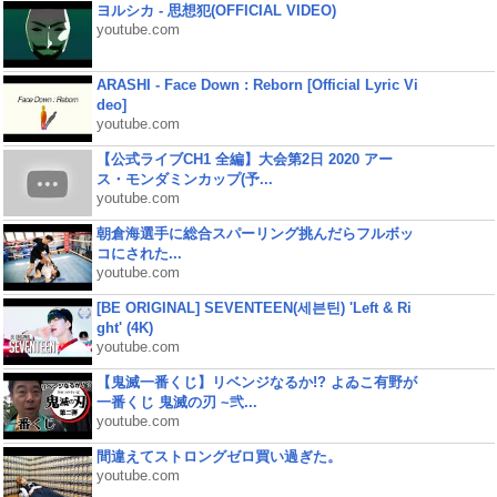
ヨルシカ - 思想犯(OFFICIAL VIDEO)
youtube.com
ARASHI - Face Down : Reborn [Official Lyric Vi
deo]
youtube.com
【公式ライブCH1 全編】大会第2日 2020 アー
ス・モンダミンカップ(予...
youtube.com
朝倉海選手に総合スパーリング挑んだらフルボッ
コにされた...
youtube.com
[BE ORIGINAL] SEVENTEEN(세븐틴) 'Left & Ri
ght' (4K)
youtube.com
【鬼滅一番くじ】リベンジなるか!? よゐこ有野が
一番くじ 鬼滅の刃 ~弐...
youtube.com
間違えてストロングゼロ買い過ぎた。
youtube.com