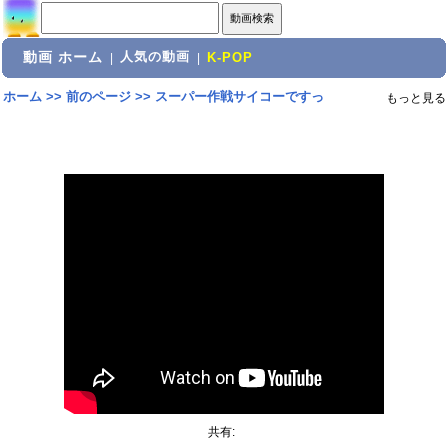
動画 ホーム
人気の動画
|
|
K-POP
ホーム
>>
前のページ
>>
スーパー作戦サイコーですっ
もっと見る
共有: