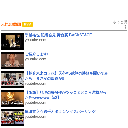
もっと見
人気の動画
る
手越祐也 記者会見 舞台裏 BACKSTAGE
youtube.com
ご紹介します!!!
youtube.com
【朝倉未来コラボ】天心VS武尊の勝敗を聞いてみ
たら、まさかの回答が!!!
youtube.com
【衝撃】料理の失敗作がツッコミどころ満載だっ
た件wwwwww【#2】
youtube.com
亀田京之介選手とボクシングスパーリング
youtube.com