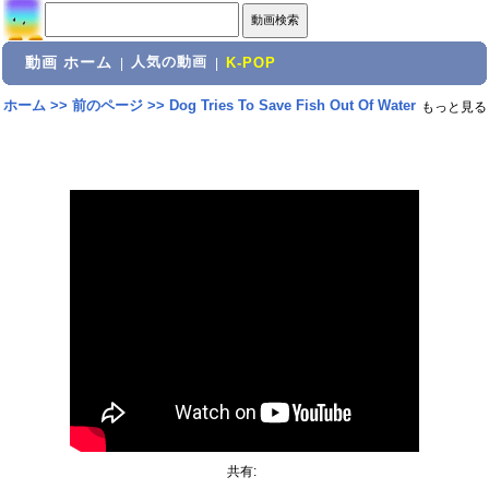
動画 ホーム
人気の動画
|
|
K-POP
ホーム
>>
前のページ
>>
Dog Tries To Save Fish Out Of Water
もっと見る
共有: