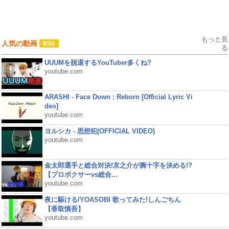
もっと見
人気の動画
る
UUUMを脱退するYouTuber多くね?
youtube.com
ARASHI - Face Down : Reborn [Official Lyric Vi
deo]
youtube.com
ヨルシカ - 思想犯(OFFICIAL VIDEO)
youtube.com
金太郎選手と総合対決!京之介が腕十字を決める!?
【プロボクサーvs総合...
youtube.com
夜に駆ける/YOASOBI 歌ってみた!しんごちん
【香取慎吾】
youtube.com