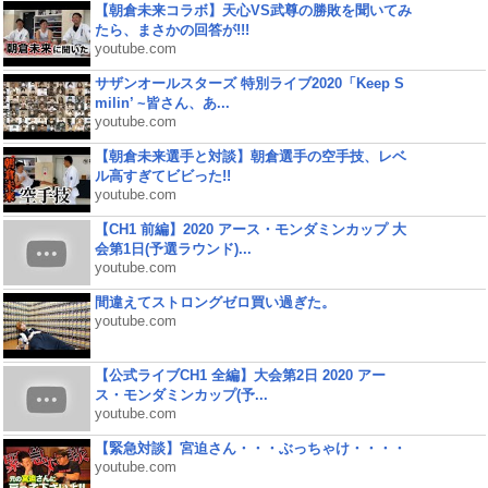
【朝倉未来コラボ】天心VS武尊の勝敗を聞いてみ
たら、まさかの回答が!!!
youtube.com
サザンオールスターズ 特別ライブ2020「Keep S
milin’ ~皆さん、あ...
youtube.com
【朝倉未来選手と対談】朝倉選手の空手技、レベ
ル高すぎてビビった!!
youtube.com
【CH1 前編】2020 アース・モンダミンカップ 大
会第1日(予選ラウンド)...
youtube.com
間違えてストロングゼロ買い過ぎた。
youtube.com
【公式ライブCH1 全編】大会第2日 2020 アー
ス・モンダミンカップ(予...
youtube.com
【緊急対談】宮迫さん・・・ぶっちゃけ・・・・
youtube.com