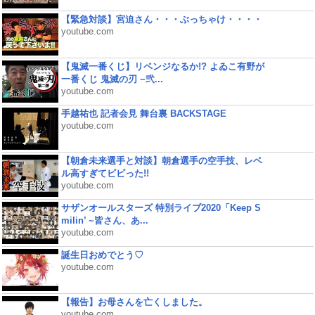
【緊急対談】宮迫さん・・・ぶっちゃけ・・・・
youtube.com
【鬼滅一番くじ】リベンジなるか!? よゐこ有野が
一番くじ 鬼滅の刃 ~弐...
youtube.com
手越祐也 記者会見 舞台裏 BACKSTAGE
youtube.com
【朝倉未来選手と対談】朝倉選手の空手技、レベ
ル高すぎてビビった!!
youtube.com
サザンオールスターズ 特別ライブ2020「Keep S
milin’ ~皆さん、あ...
youtube.com
誕生日おめでとう♡
youtube.com
【報告】お母さんを亡くしました。
youtube.com