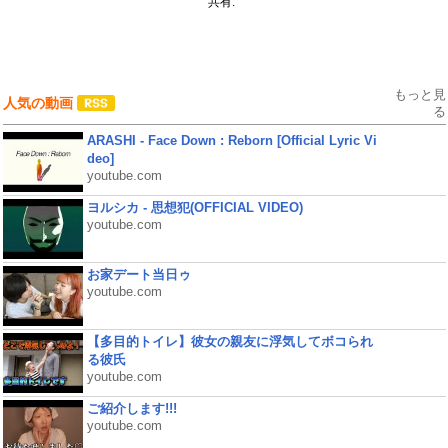
共有:
もっと見
人気の動画
る
ARASHI - Face Down : Reborn [Official Lyric Vi
deo]
youtube.com
ヨルシカ - 思想犯(OFFICIAL VIDEO)
youtube.com
お家デート当日ゥ
youtube.com
【多目的トイレ】彼女の親友に浮気してボコられ
る彼氏
youtube.com
ご紹介します!!!
youtube.com