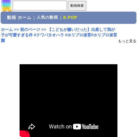
動画 ホーム
人気の動画
|
|
K-POP
ホーム
>>
前のページ
>>
【こどもが嫌いだった】出産して我が
子が可愛すぎる件 #クワバタオハラ #ホリプロ保育#ホリプロ保育
園
もっと見る