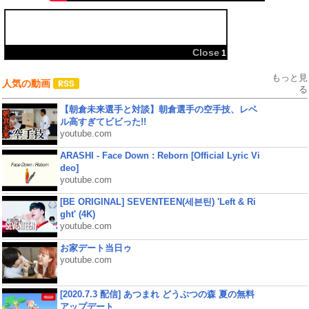
共有:
Close
1
もっと見
人気の動画
る
【朝倉未来選手と対談】朝倉選手の空手技、レベ
ル高すぎてビビった!!
youtube.com
ARASHI - Face Down : Reborn [Official Lyric Vi
deo]
youtube.com
[BE ORIGINAL] SEVENTEEN(세븐틴) 'Left & Ri
ght' (4K)
youtube.com
お家デート当日ゥ
youtube.com
[2020.7.3 配信] あつまれ どうぶつの森 夏の無料
アップデート