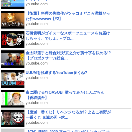
youtube.com
【衝撃】料理の失敗作がツッコミどころ満載だっ
た件wwwwww【#2】
youtube.com
石橋貴明がゴイスーなスポーツニュースをお届け
しちゃう、でしょ。~プロ...
youtube.com
金太郎選手と総合対決!京之介が腕十字を決める!?
【プロボクサーvs総合...
youtube.com
UUUMを脱退するYouTuber多くね?
youtube.com
夜に駆ける/YOASOBI 歌ってみた!しんごちん
【香取慎吾】
youtube.com
【鬼滅一番くじ】リベンジなるか!? よゐこ有野が
一番くじ 鬼滅の刃 ~弐...
youtube.com
【CH1 前編】2020 アース・モンダミンカップ 大