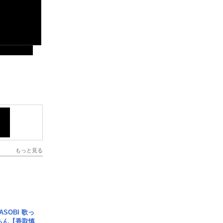
もっと見る
SOBI 歌っ
ちん【香取慎