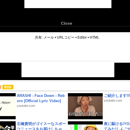
Close
6
共有:
メール
•
URLコピー
•
Editor
•
HTML
画
ARASHI - Face Down : Reb
ご紹介します!!!
orn [Official Lyric Video]
youtube.com
youtube.com
石橋貴明がゴイスーなスポー
夜に駆ける/YOA
ツニュースをお届けしちゃ
てみた!しんご