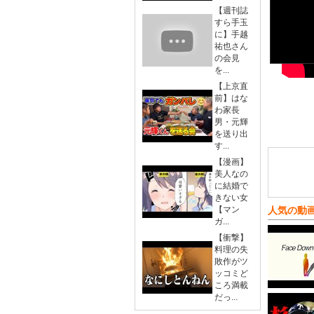
【週刊誌
すら手玉
に】手越
祐也さん
の会見
を...
【上京直
前】はな
わ家長
男・元輝
を送り出
す...
【漫画】
美人なの
に結婚で
きない女
【マン
人気の動
ガ...
【衝撃】
料理の失
敗作がツ
ッコミど
ころ満載
だっ...