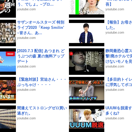
う、でしょ。~プロ...
吾】
youtube.com
youtube.com
サザンオールスターズ 特別
【報告】お母
ライブ2020「Keep Smilin’
した。
~皆さん、あ...
youtube.com
youtube.com
[2020.7.3 配信] あつまれ ど
静岡最恐心霊
うぶつの森 夏の無料アップ
撃!廃ホテルで
デート
けないモノを見つ
youtube.com
youtube.com
【緊急対談】宮迫さん・・・
【多目的トイ
ぶっちゃけ・・・・
に浮気してボ
youtube.com
youtube.com
間違えてストロングゼロ買い
UUUMを脱退する
過ぎた。
多くね?
youtube.com
youtube.com