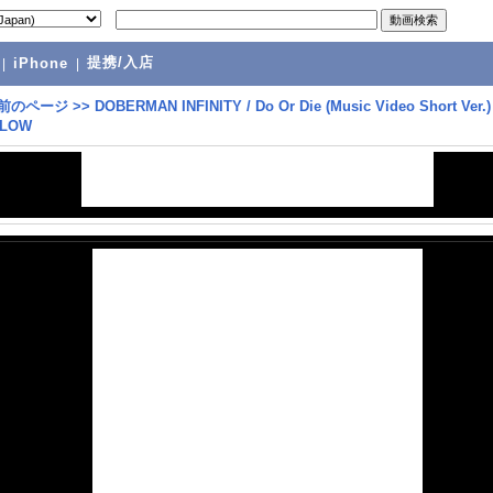
提携/入店
|
iPhone
|
前のページ
>>
DOBERMAN INFINITY / Do Or Die (Music Video Short Ver.) 
 LOW