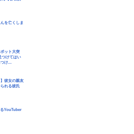
さんを亡くしま
スポット大突
見つけてはい
け...
レ】彼女の親友
コられる彼氏
YouTuber