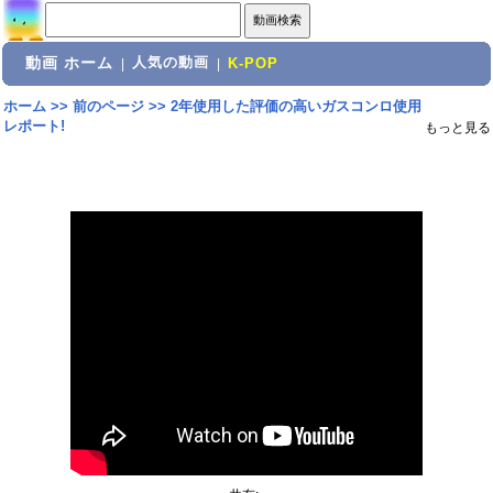
動画 ホーム
人気の動画
|
|
K-POP
ホーム
>>
前のページ
>>
2年使用した評価の高いガスコンロ使用
レポート!
もっと見る