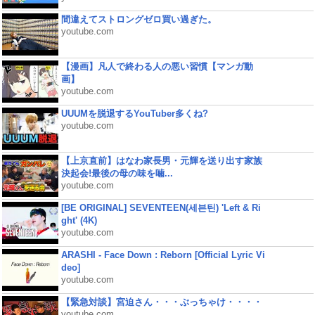
間違えてストロングゼロ買い過ぎた。
youtube.com
【漫画】凡人で終わる人の悪い習慣【マンガ動
画】
youtube.com
UUUMを脱退するYouTuber多くね?
youtube.com
【上京直前】はなわ家長男・元輝を送り出す家族
決起会!最後の母の味を噛...
youtube.com
[BE ORIGINAL] SEVENTEEN(세븐틴) 'Left & Ri
ght' (4K)
youtube.com
ARASHI - Face Down : Reborn [Official Lyric Vi
deo]
youtube.com
【緊急対談】宮迫さん・・・ぶっちゃけ・・・・
youtube.com