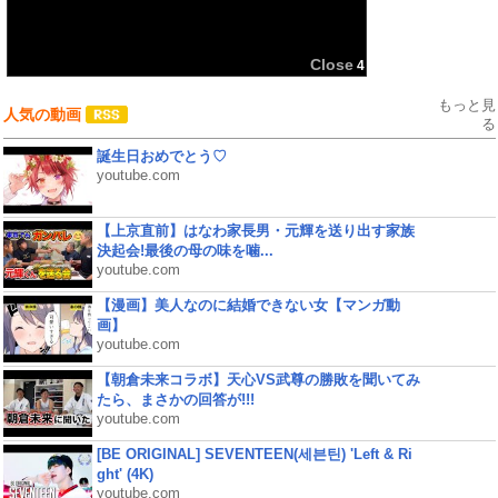
共有:
Close
4
もっと見
人気の動画
る
誕生日おめでとう♡
youtube.com
【上京直前】はなわ家長男・元輝を送り出す家族
決起会!最後の母の味を噛...
youtube.com
【漫画】美人なのに結婚できない女【マンガ動
画】
youtube.com
【朝倉未来コラボ】天心VS武尊の勝敗を聞いてみ
たら、まさかの回答が!!!
youtube.com
[BE ORIGINAL] SEVENTEEN(세븐틴) 'Left & Ri
ght' (4K)
youtube.com