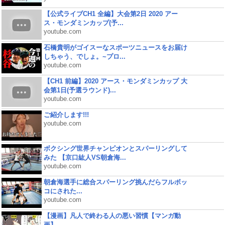
【公式ライブCH1 全編】大会第2日 2020 アー
ス・モンダミンカップ(予...
youtube.com
石橋貴明がゴイスーなスポーツニュースをお届け
しちゃう、でしょ。~プロ...
youtube.com
【CH1 前編】2020 アース・モンダミンカップ 大
会第1日(予選ラウンド)...
youtube.com
ご紹介します!!!
youtube.com
ボクシング世界チャンピオンとスパーリングして
みた 【京口紘人VS朝倉海...
youtube.com
朝倉海選手に総合スパーリング挑んだらフルボッ
コにされた...
youtube.com
【漫画】凡人で終わる人の悪い習慣【マンガ動
画】