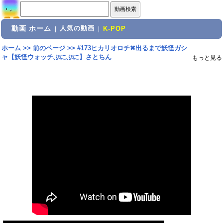
動画 ホーム
人気の動画
|
|
K-POP
ホーム
>>
前のページ
>>
#173ヒカリオロチ✖出るまで妖怪ガシ
ャ【妖怪ウォッチぷにぷに】さとちん
もっと見る