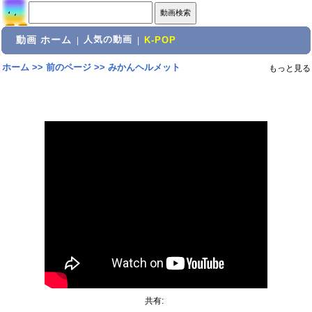
動画 ホーム
人気の動画
|
|
K-POP
ホーム
>>
前のページ
>>
みかんヘルメット
もっと見る
共有: