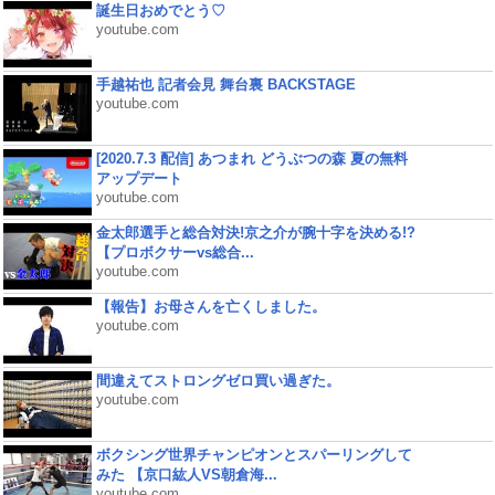
誕生日おめでとう♡
youtube.com
手越祐也 記者会見 舞台裏 BACKSTAGE
youtube.com
[2020.7.3 配信] あつまれ どうぶつの森 夏の無料
アップデート
youtube.com
金太郎選手と総合対決!京之介が腕十字を決める!?
【プロボクサーvs総合...
youtube.com
【報告】お母さんを亡くしました。
youtube.com
間違えてストロングゼロ買い過ぎた。
youtube.com
ボクシング世界チャンピオンとスパーリングして
みた 【京口紘人VS朝倉海...
youtube.com