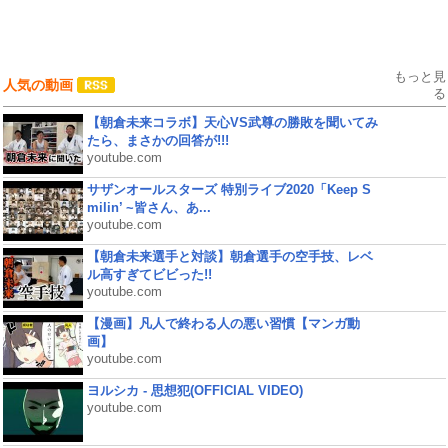
もっと見
人気の動画
る
【朝倉未来コラボ】天心VS武尊の勝敗を聞いてみ
たら、まさかの回答が!!!
youtube.com
サザンオールスターズ 特別ライブ2020「Keep S
milin’ ~皆さん、あ...
youtube.com
【朝倉未来選手と対談】朝倉選手の空手技、レベ
ル高すぎてビビった!!
youtube.com
【漫画】凡人で終わる人の悪い習慣【マンガ動
画】
youtube.com
ヨルシカ - 思想犯(OFFICIAL VIDEO)
youtube.com