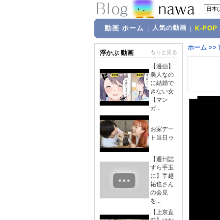
動画 ホーム
人気の動画
|
|
K-POP
ホーム
>>
浮かぶ 動画
もっと見る
【漫画】
美人なの
に結婚で
きない女
【マン
ガ...
お家デー
ト当日ゥ
【週刊誌
すら手玉
に】手越
祐也さん
の会見
を...
【上京直