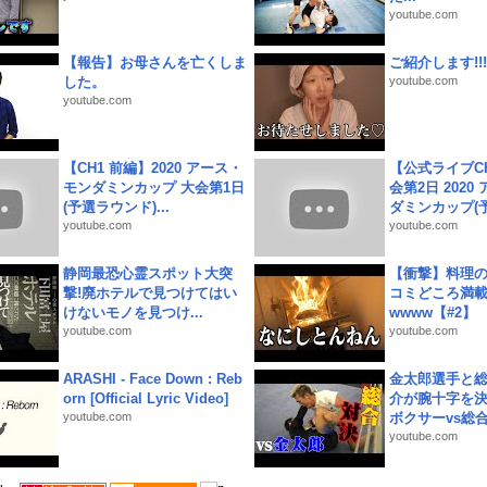
youtube.com
【報告】お母さんを亡くしま
ご紹介します!!!
した。
youtube.com
youtube.com
【CH1 前編】2020 アース・
【公式ライブC
モンダミンカップ 大会第1日
会第2日 2020
(予選ラウンド)...
ダミンカップ(予.
youtube.com
youtube.com
静岡最恐心霊スポット大突
【衝撃】料理
撃!廃ホテルで見つけてはい
コミどころ満載
けないモノを見つけ...
wwww【#2】
youtube.com
youtube.com
ARASHI - Face Down : Reb
金太郎選手と総
orn [Official Lyric Video]
介が腕十字を決
youtube.com
ボクサーvs総合.
youtube.com