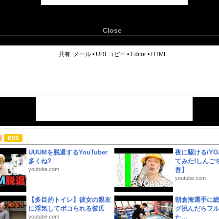
Close
6
共有:
メール
•
URLコピー
•
Editor
•
HTML
画
UUUMを脱退するYouTuber
夜に駆ける/YOA
多くね?
てみた!しんご
youtube.com
吾】
youtube.com
【多目的トイレ】彼女の親友
朝倉海選手に
に浮気してボコられる彼氏
グ挑んだらフ
youtube.com
た...