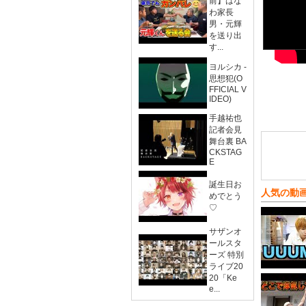
前】はな
わ家長
男・元輝
を送り出
す...
ヨルシカ -
思想犯(O
FFICIAL V
IDEO)
手越祐也
記者会見
舞台裏 BA
CKSTAG
E
誕生日お
人気の動
めでとう
♡
サザンオ
ールスタ
ーズ 特別
ライブ20
20「Ke
e...