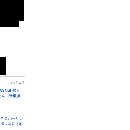
もっと見る
SOBI 歌っ
ちん【香取慎
総合スパーリン
ルボッコにされ