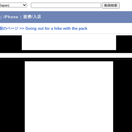
提携/入店
|
iPhone
|
前のページ
>>
Going out for a hike with the pack