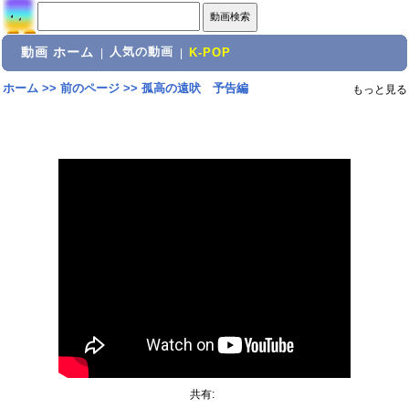
動画 ホーム
人気の動画
|
|
K-POP
ホーム
>>
前のページ
>>
孤高の遠吠 予告編
もっと見る
共有: