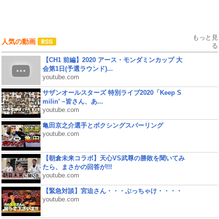
もっと見
人気の動画
る
【CH1 前編】2020 アース・モンダミンカップ 大
会第1日(予選ラウンド)...
youtube.com
サザンオールスターズ 特別ライブ2020「Keep S
milin’ ~皆さん、あ...
youtube.com
亀田京之介選手とボクシングスパーリング
youtube.com
【朝倉未来コラボ】天心VS武尊の勝敗を聞いてみ
たら、まさかの回答が!!!
youtube.com
【緊急対談】宮迫さん・・・ぶっちゃけ・・・・
youtube.com