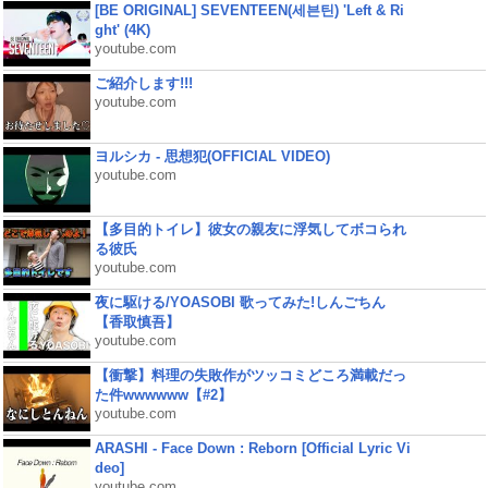
[BE ORIGINAL] SEVENTEEN(세븐틴) 'Left & Ri
ght' (4K)
youtube.com
ご紹介します!!!
youtube.com
ヨルシカ - 思想犯(OFFICIAL VIDEO)
youtube.com
【多目的トイレ】彼女の親友に浮気してボコられ
る彼氏
youtube.com
夜に駆ける/YOASOBI 歌ってみた!しんごちん
【香取慎吾】
youtube.com
【衝撃】料理の失敗作がツッコミどころ満載だっ
た件wwwwww【#2】
youtube.com
ARASHI - Face Down : Reborn [Official Lyric Vi
deo]
youtube.com