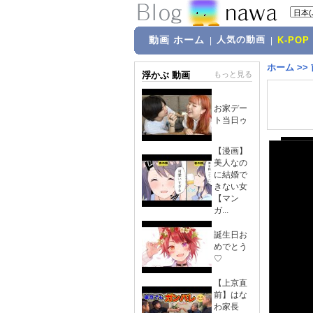
動画 ホーム
人気の動画
|
|
K-POP
ホーム
>>
浮かぶ 動画
もっと見る
お家デー
ト当日ゥ
【漫画】
美人なの
に結婚で
きない女
【マン
ガ...
誕生日お
めでとう
♡
【上京直
前】はな
わ家長