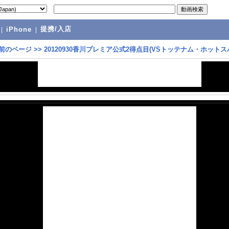
提携/入店
|
iPhone
|
前のページ
>>
20120930香川プレミア公式2得点目(VSトッテナム・ホットス