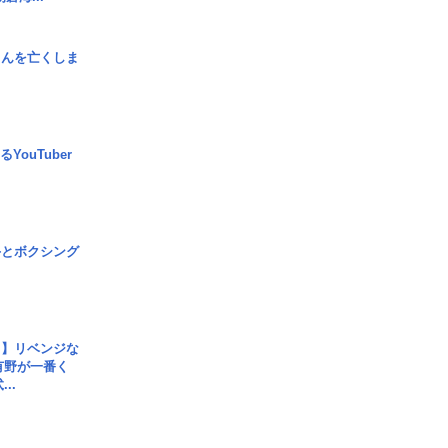
さんを亡くしま
YouTuber
手とボクシング
じ】リベンジな
こ有野が一番く
..