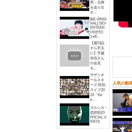
男・元輝
を送り出
す...
[BE ORIGI
NAL] SEV
ENTEEN
(세븐틴)
'Left...
【週刊誌
すら手玉
に】手越
祐也さん
の会見
を...
サザンオ
ールスタ
人気の動
ーズ 特別
ライブ20
20「Ke
e...
ヨルシカ -
思想犯(O
FFICIAL V
IDEO)