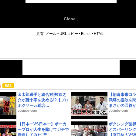
Close
6
共有:
メール
•
URLコピー
•
Editor
•
HTML
画
金太郎選手と総合対決!京之
【朝倉未来コラ
介が腕十字を決める!?【プロ
武尊の勝敗を
ボクサーvs総合...
まさかの回答が!
youtube.com
youtube.com
【日本一VS日本一】ポーカ
ボクシング世
ープロが人生を賭けてガチで
とスパーリン
勝負してみた!!!!!!...
【京口紘人VS朝