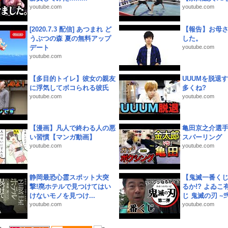
youtube.com
youtube.com
[2020.7.3 配信] あつまれ ど
【報告】お母
うぶつの森 夏の無料アップ
した。
デート
youtube.com
youtube.com
【多目的トイレ】彼女の親友
UUUMを脱退する
に浮気してボコられる彼氏
多くね?
youtube.com
youtube.com
【漫画】凡人で終わる人の悪
亀田京之介選
い習慣【マンガ動画】
スパーリング
youtube.com
youtube.com
静岡最恐心霊スポット大突
【鬼滅一番く
撃!廃ホテルで見つけてはい
るか!? よゐ
けないモノを見つけ...
じ 鬼滅の刃 ~弐.
youtube.com
youtube.com