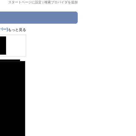
スタートページに設定
|
検索プロバイダを追加
パー)
もっと見る