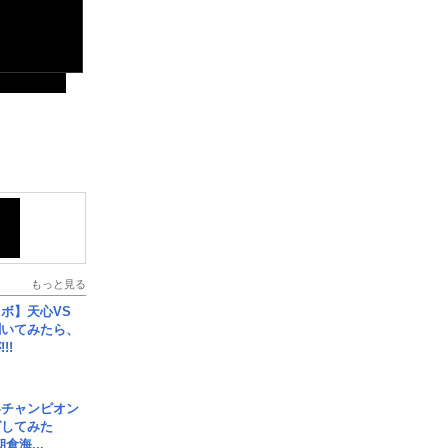
もっと見る
ボ】天心VS
聞いてみたら、
!!
界チャンピオン
グしてみた
倉海...