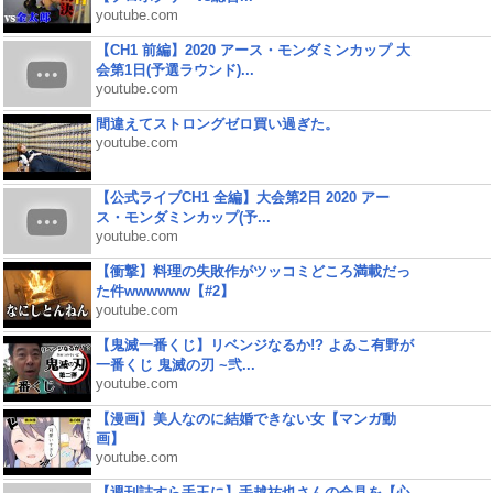
youtube.com
【CH1 前編】2020 アース・モンダミンカップ 大
会第1日(予選ラウンド)...
youtube.com
間違えてストロングゼロ買い過ぎた。
youtube.com
【公式ライブCH1 全編】大会第2日 2020 アー
ス・モンダミンカップ(予...
youtube.com
【衝撃】料理の失敗作がツッコミどころ満載だっ
た件wwwwww【#2】
youtube.com
【鬼滅一番くじ】リベンジなるか!? よゐこ有野が
一番くじ 鬼滅の刃 ~弐...
youtube.com
【漫画】美人なのに結婚できない女【マンガ動
画】
youtube.com
【週刊誌すら手玉に】手越祐也さんの会見を【心