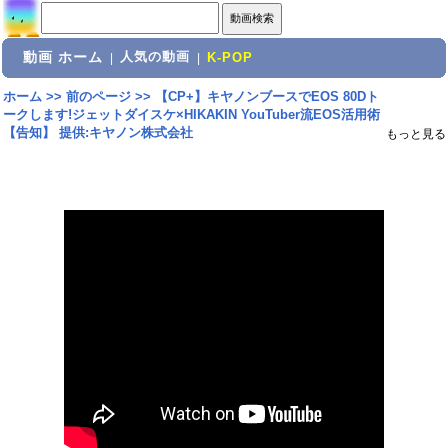
動画 ホーム
人気の動画
|
|
K-POP
ホーム
>>
前のページ
>>
【CP+】キヤノンブースでEOS 80Dト
ークします!ジェットダイスケ×HIKAKIN YouTuber流EOS活用術
【告知】 提供:キヤノン株式会社
もっと見る