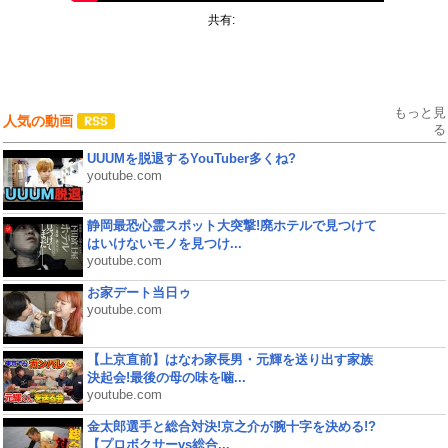
共有:
もっと見
人気の動画
る
UUUMを脱退するYouTuber多くね?
youtube.com
静岡最恐心霊スポット大突撃!廃ホテルで見つけて
はいけないモノを見つけ...
youtube.com
お家デート当日ゥ
youtube.com
【上京直前】はなわ家長男・元輝を送り出す家族
決起会!最後の母の味を噛...
youtube.com
金太郎選手と総合対決!京之介が腕十字を決める!?
【プロボクサーvs総合...