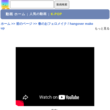
動画 ホーム
人気の動画
|
|
K-POP
ホーム
>>
前のページ
>>
春のおフェロメイク / hangover make
up
もっと見る