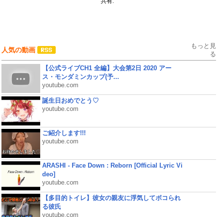
共有:
もっと見
人気の動画
る
【公式ライブCH1 全編】大会第2日 2020 アー
ス・モンダミンカップ(予...
youtube.com
誕生日おめでとう♡
youtube.com
ご紹介します!!!
youtube.com
ARASHI - Face Down : Reborn [Official Lyric Vi
deo]
youtube.com
【多目的トイレ】彼女の親友に浮気してボコられ
る彼氏
youtube.com