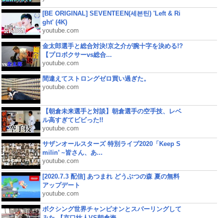
[BE ORIGINAL] SEVENTEEN(세븐틴) 'Left & Ri
ght' (4K)
youtube.com
金太郎選手と総合対決!京之介が腕十字を決める!?
【プロボクサーvs総合...
youtube.com
間違えてストロングゼロ買い過ぎた。
youtube.com
【朝倉未来選手と対談】朝倉選手の空手技、レベ
ル高すぎてビビった!!
youtube.com
サザンオールスターズ 特別ライブ2020「Keep S
milin’ ~皆さん、あ...
youtube.com
[2020.7.3 配信] あつまれ どうぶつの森 夏の無料
アップデート
youtube.com
ボクシング世界チャンピオンとスパーリングして
みた 【京口紘人VS朝倉海...