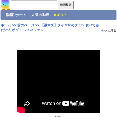
動画 ホーム
人気の動画
|
|
K-POP
ホーム
>>
前のページ
>>
【激マズ】タイヤ味のグミ!? 食べてみ
た!ハリボグミ シュネッケン
もっと見る