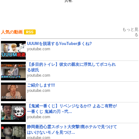
共有:
もっと見
人気の動画
る
UUUMを脱退するYouTuber多くね?
youtube.com
【多目的トイレ】彼女の親友に浮気してボコられ
る彼氏
youtube.com
ご紹介します!!!
youtube.com
【鬼滅一番くじ】リベンジなるか!? よゐこ有野が
一番くじ 鬼滅の刃 ~弐...
youtube.com
静岡最恐心霊スポット大突撃!廃ホテルで見つけて
はいけないモノを見つけ...
youtube.com