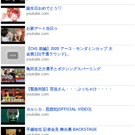
誕生日おめでとう♡
youtube.com
お家デート当日ゥ
youtube.com
【CH1 前編】2020 アース・モンダミンカップ 大
会第1日(予選ラウンド)...
youtube.com
亀田京之介選手とボクシングスパーリング
youtube.com
【緊急対談】宮迫さん・・・ぶっちゃけ・・・・
youtube.com
ヨルシカ - 思想犯(OFFICIAL VIDEO)
youtube.com
手越祐也 記者会見 舞台裏 BACKSTAGE
youtube.com