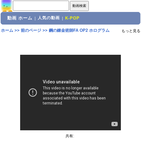
動画 ホーム
人気の動画
|
|
K-POP
ホーム
>>
前のページ
>>
鋼の錬金術師FA OP2 ホログラム
もっと見る
共有: