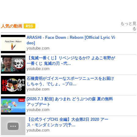
もっと見
人気の動画
る
ARASHI - Face Down : Reborn [Official Lyric Vi
deo]
youtube.com
【鬼滅一番くじ】リベンジなるか!? よゐこ有野が
一番くじ 鬼滅の刃 ~弐...
youtube.com
石橋貴明がゴイスーなスポーツニュースをお届け
しちゃう、でしょ。~プロ...
youtube.com
[2020.7.3 配信] あつまれ どうぶつの森 夏の無料
アップデート
youtube.com
【公式ライブCH1 全編】大会第2日 2020 アー
ス・モンダミンカップ(予...
youtube.com