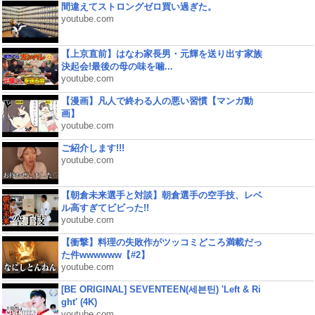
間違えてストロングゼロ買い過ぎた。
youtube.com
【上京直前】はなわ家長男・元輝を送り出す家族
決起会!最後の母の味を噛...
youtube.com
【漫画】凡人で終わる人の悪い習慣【マンガ動
画】
youtube.com
ご紹介します!!!
youtube.com
【朝倉未来選手と対談】朝倉選手の空手技、レベ
ル高すぎてビビった!!
youtube.com
【衝撃】料理の失敗作がツッコミどころ満載だっ
た件wwwwww【#2】
youtube.com
[BE ORIGINAL] SEVENTEEN(세븐틴) 'Left & Ri
ght' (4K)
youtube.com