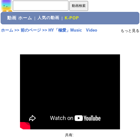
動画 ホーム
人気の動画
|
|
K-POP
ホーム
>>
前のページ
>>
HY「極愛」Music Video
もっと見る
共有: