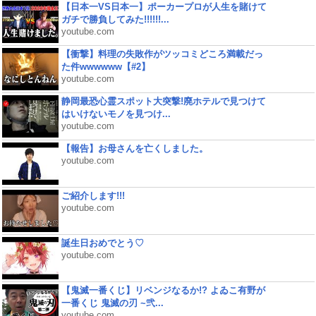
【日本一VS日本一】ポーカープロが人生を賭けて
ガチで勝負してみた!!!!!!...
youtube.com
【衝撃】料理の失敗作がツッコミどころ満載だっ
た件wwwwww【#2】
youtube.com
静岡最恐心霊スポット大突撃!廃ホテルで見つけて
はいけないモノを見つけ...
youtube.com
【報告】お母さんを亡くしました。
youtube.com
ご紹介します!!!
youtube.com
誕生日おめでとう♡
youtube.com
【鬼滅一番くじ】リベンジなるか!? よゐこ有野が
一番くじ 鬼滅の刃 ~弐...
youtube.com