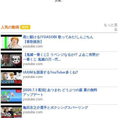
共有:
もっと見
人気の動画
る
夜に駆ける/YOASOBI 歌ってみた!しんごちん
【香取慎吾】
youtube.com
【鬼滅一番くじ】リベンジなるか!? よゐこ有野が
一番くじ 鬼滅の刃 ~弐...
youtube.com
UUUMを脱退するYouTuber多くね?
youtube.com
[2020.7.3 配信] あつまれ どうぶつの森 夏の無料
アップデート
youtube.com
亀田京之介選手とボクシングスパーリング
youtube.com