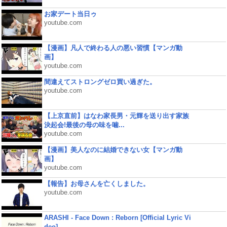
お家デート当日ゥ
youtube.com
【漫画】凡人で終わる人の悪い習慣【マンガ動
画】
youtube.com
間違えてストロングゼロ買い過ぎた。
youtube.com
【上京直前】はなわ家長男・元輝を送り出す家族
決起会!最後の母の味を噛...
youtube.com
【漫画】美人なのに結婚できない女【マンガ動
画】
youtube.com
【報告】お母さんを亡くしました。
youtube.com
ARASHI - Face Down : Reborn [Official Lyric Vi
deo]