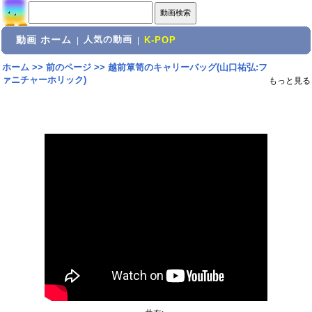
動画 ホーム
人気の動画
|
|
K-POP
ホーム
>>
前のページ
>>
越前箪笥のキャリーバッグ(山口祐弘:フ
ァニチャーホリック)
もっと見る