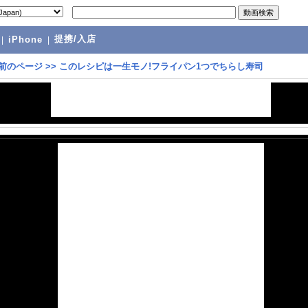
提携/入店
|
iPhone
|
前のページ
>>
このレシピは一生モノ!フライパン1つでちらし寿司