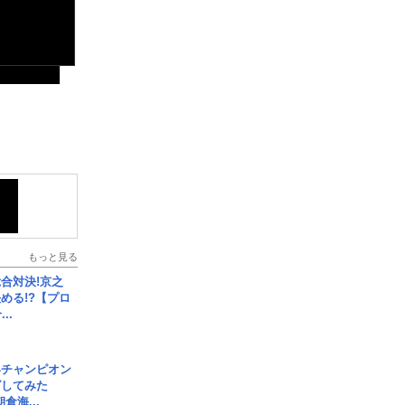
もっと見る
合対決!京之
める!?【プロ
..
界チャンピオン
グしてみた
倉海...