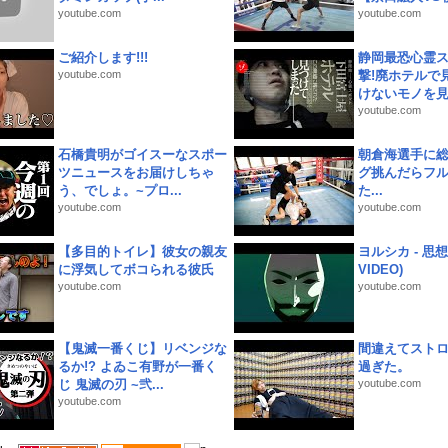
youtube.com
youtube.com
ご紹介します!!!
静岡最恐心霊
youtube.com
撃!廃ホテルで
けないモノを見つ
youtube.com
石橋貴明がゴイスーなスポー
朝倉海選手に
ツニュースをお届けしちゃ
グ挑んだらフ
う、でしょ。~プロ...
た...
youtube.com
youtube.com
【多目的トイレ】彼女の親友
ヨルシカ - 思想犯
に浮気してボコられる彼氏
VIDEO)
youtube.com
youtube.com
【鬼滅一番くじ】リベンジな
間違えてスト
るか!? よゐこ有野が一番く
過ぎた。
じ 鬼滅の刃 ~弐...
youtube.com
youtube.com