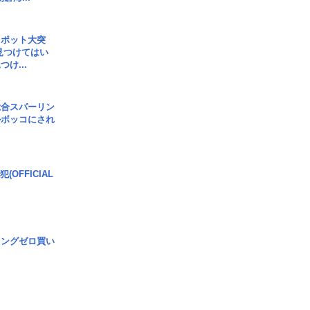
スポット大突
見つけてはい
け...
総合スパーリン
ルボッコにされ
(OFFICIAL
ロングゼロ買い