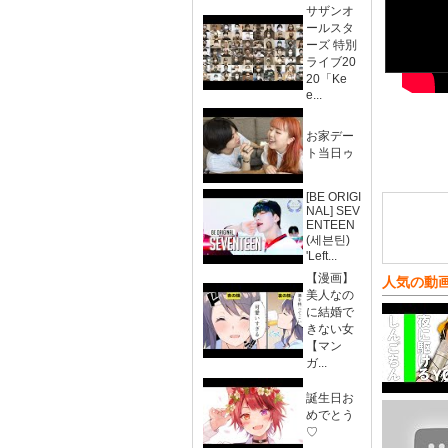
サザンオ
ールスタ
ーズ 特別
ライブ20
20「Ke
e...
お家デー
ト当日ゥ
[BE ORIGI
NAL] SEV
ENTEEN
(세븐틴)
'Left...
【漫画】
人気の動
美人なの
に結婚で
きない女
【マン
ガ...
誕生日お
めでとう
♡