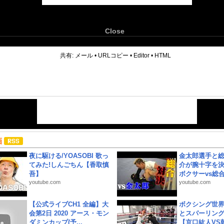
Close
6
共有:
メール
•
URLコピー
•
Editor
•
HTML
画
夜に駆ける/YOASOBI 歌っ
金太郎選手と総
てみた!しんごちん【香取慎
介が腕十字を決
吾】
ボクサーvs総合.
youtube.com
youtube.com
【公式ライブCH1 全編】大
ボクシング世
会第2日 2020 アース・モン
とスパーリン
ダミンカップ(予...
【京口紘人VS朝