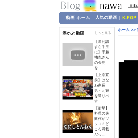
動画 ホーム
人気の動画
|
|
K-POP
ホーム
>>
浮かぶ 動画
もっと見る
【週刊誌
すら手玉
に】手越
祐也さん
の会見
を...
【上京直
前】はな
わ家長
男・元輝
を送り出
す...
【衝撃】
料理の失
敗作がツ
ッコミど
ころ満載
だっ...