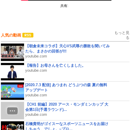
共有:
もっと見
人気の動画
る
【朝倉未来コラボ】天心VS武尊の勝敗を聞いてみ
たら、まさかの回答が!!!
youtube.com
【報告】お母さんを亡くしました。
youtube.com
[2020.7.3 配信] あつまれ どうぶつの森 夏の無料
アップデート
youtube.com
【CH1 前編】2020 アース・モンダミンカップ 大
会第1日(予選ラウンド)...
youtube.com
石橋貴明がゴイスーなスポーツニュースをお届け
しちゃう、でしょ。~プロ...