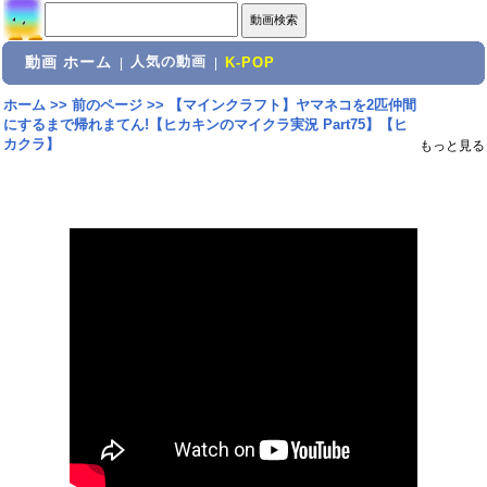
動画 ホーム
人気の動画
|
|
K-POP
ホーム
>>
前のページ
>>
【マインクラフト】ヤマネコを2匹仲間
にするまで帰れまてん!【ヒカキンのマイクラ実況 Part75】【ヒ
カクラ】
もっと見る