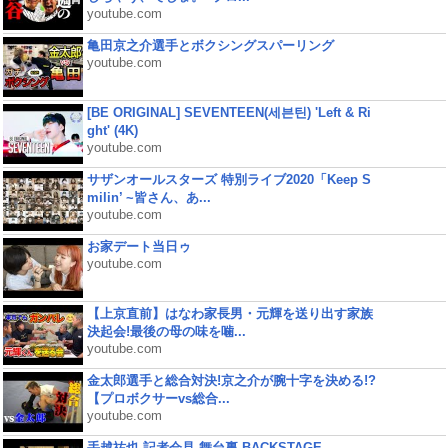
youtube.com
亀田京之介選手とボクシングスパーリング
youtube.com
[BE ORIGINAL] SEVENTEEN(세븐틴) 'Left & Ri
ght' (4K)
youtube.com
サザンオールスターズ 特別ライブ2020「Keep S
milin’ ~皆さん、あ...
youtube.com
お家デート当日ゥ
youtube.com
【上京直前】はなわ家長男・元輝を送り出す家族
決起会!最後の母の味を噛...
youtube.com
金太郎選手と総合対決!京之介が腕十字を決める!?
【プロボクサーvs総合...
youtube.com
手越祐也 記者会見 舞台裏 BACKSTAGE