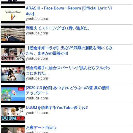
ARASHI - Face Down : Reborn [Official Lyric Vi
deo]
youtube.com
間違えてストロングゼロ買い過ぎた。
youtube.com
【朝倉未来コラボ】天心VS武尊の勝敗を聞いてみ
たら、まさかの回答が!!!
youtube.com
朝倉海選手に総合スパーリング挑んだらフルボッ
コにされた...
youtube.com
[2020.7.3 配信] あつまれ どうぶつの森 夏の無料
アップデート
youtube.com
UUUMを脱退するYouTuber多くね?
youtube.com
お家デート当日ゥ
youtube.com