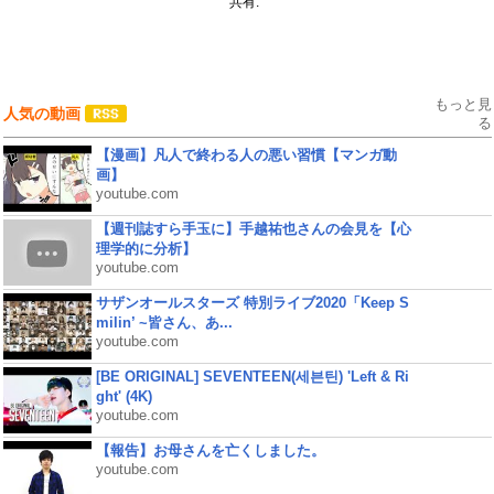
共有:
もっと見
人気の動画
る
【漫画】凡人で終わる人の悪い習慣【マンガ動
画】
youtube.com
【週刊誌すら手玉に】手越祐也さんの会見を【心
理学的に分析】
youtube.com
サザンオールスターズ 特別ライブ2020「Keep S
milin’ ~皆さん、あ...
youtube.com
[BE ORIGINAL] SEVENTEEN(세븐틴) 'Left & Ri
ght' (4K)
youtube.com
【報告】お母さんを亡くしました。
youtube.com