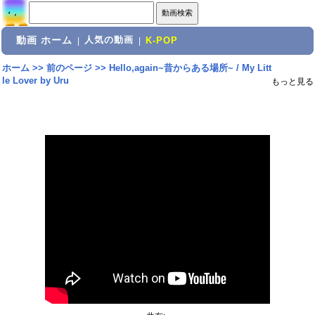
動画 ホーム
人気の動画
|
|
K-POP
ホーム
>>
前のページ
>>
Hello,again~昔からある場所~ / My Litt
le Lover by Uru
もっと見る