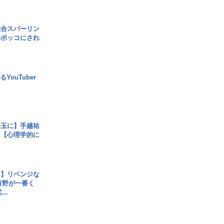
総合スパーリン
ルボッコにされ
YouTuber
手玉に】手越祐
を【心理学的に
じ】リベンジな
こ有野が一番く
..