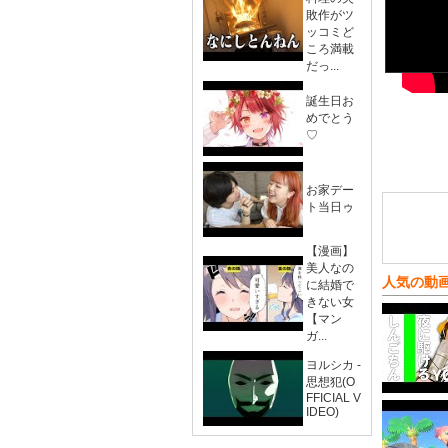
敗作がツ
ッコミど
ころ満載
だっ...
誕生日お
めでとう
♡
お家デー
ト当日ゥ
【漫画】
美人なの
人気の動
に結婚で
きない女
【マン
ガ...
ヨルシカ -
思想犯(O
FFICIAL V
IDEO)