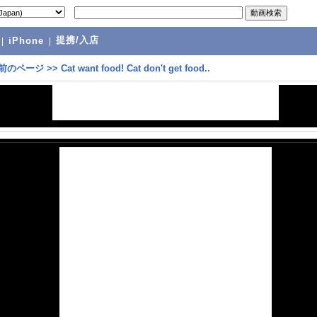
提携/入店
|
iPhone
|
前のページ
>>
Cat want food! Cat don't get food..