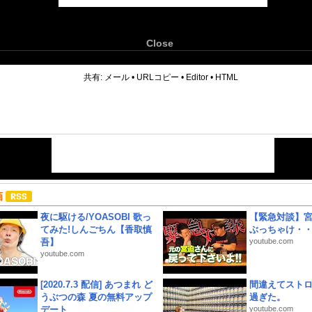
Close
6
共有:
メール
•
URLコピー
•
Editor
•
HTML
画
夜に駆ける/YOASOBI 歌っ
【緊急対談】
てみた!しんごちん【香取慎
ぶっちゃけ・
吾】
youtube.com
youtube.com
[2020.7.3 配信] あつまれ ど
間違えてスト
うぶつの森 夏の無料アップ
過ぎた。
デート
youtube.com