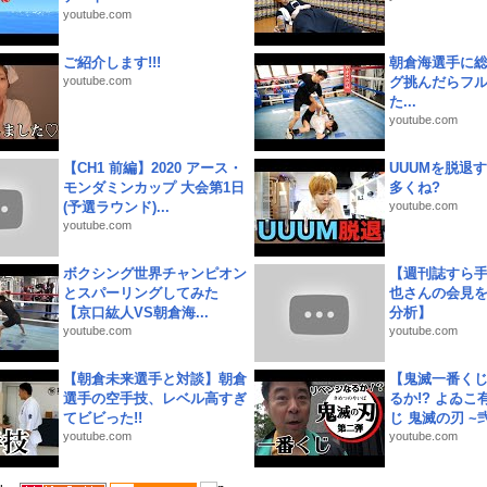
youtube.com
ご紹介します!!!
朝倉海選手に
youtube.com
グ挑んだらフ
た...
youtube.com
【CH1 前編】2020 アース・
UUUMを脱退する
モンダミンカップ 大会第1日
多くね?
(予選ラウンド)...
youtube.com
youtube.com
ボクシング世界チャンピオン
【週刊誌すら
とスパーリングしてみた
也さんの会見
【京口紘人VS朝倉海...
分析】
youtube.com
youtube.com
【朝倉未来選手と対談】朝倉
【鬼滅一番く
選手の空手技、レベル高すぎ
るか!? よゐ
てビビった!!
じ 鬼滅の刃 ~弐.
youtube.com
youtube.com