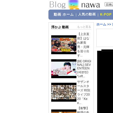
動画 ホーム
人気の動画
|
|
K-POP
ホーム
>>
浮かぶ 動画
もっと見る
【上京直
前】はな
わ家長
男・元輝
を送り出
す...
[BE ORIGI
NAL] SEV
ENTEEN
(세븐틴)
'Left...
サザンオ
ールスタ
ーズ 特別
ライブ20
20「Ke
e...
【衝撃】
料理の失