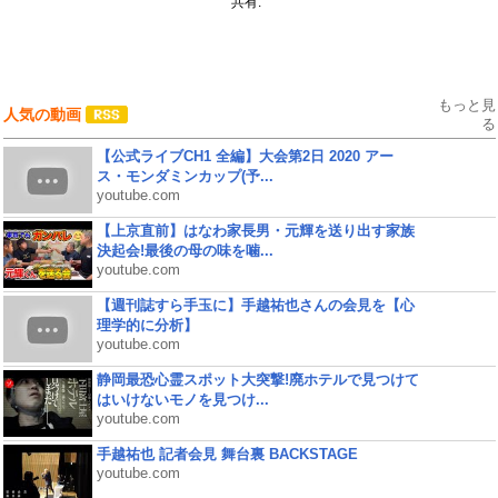
共有:
もっと見
人気の動画
る
【公式ライブCH1 全編】大会第2日 2020 アー
ス・モンダミンカップ(予...
youtube.com
【上京直前】はなわ家長男・元輝を送り出す家族
決起会!最後の母の味を噛...
youtube.com
【週刊誌すら手玉に】手越祐也さんの会見を【心
理学的に分析】
youtube.com
静岡最恐心霊スポット大突撃!廃ホテルで見つけて
はいけないモノを見つけ...
youtube.com
手越祐也 記者会見 舞台裏 BACKSTAGE
youtube.com