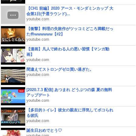
【CH1 前編】2020 アース・モンダミンカップ 大
会第1日(予選ラウンド)...
youtube.com
【衝撃】料理の失敗作がツッコミどころ満載だっ
た件wwwwww【#2】
youtube.com
【漫画】凡人で終わる人の悪い習慣【マンガ動
画】
youtube.com
間違えてストロングゼロ買い過ぎた。
youtube.com
[2020.7.3 配信] あつまれ どうぶつの森 夏の無料
アップデート
youtube.com
【多目的トイレ】彼女の親友に浮気してボコられ
る彼氏
youtube.com
誕生日おめでとう♡
youtube.com