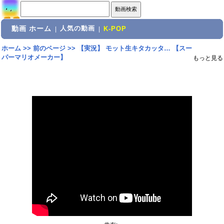
動画 ホーム
人気の動画
|
|
K-POP
ホーム
>>
前のページ
>>
【実況】 モット生キタカッタ… 【スー
パーマリオメーカー】
もっと見る