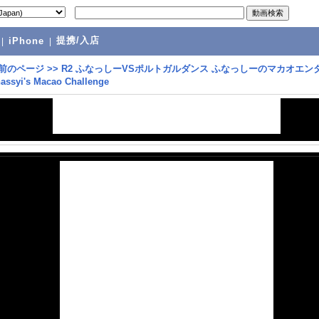
提携/入店
|
iPhone
|
前のページ
>>
R2 ふなっしーVSポルトガルダンス ふなっしーのマカオエン
syi's Macao Challenge