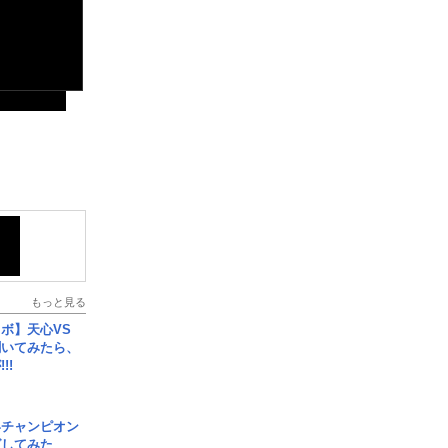
もっと見る
ボ】天心VS
聞いてみたら、
!!
界チャンピオン
グしてみた