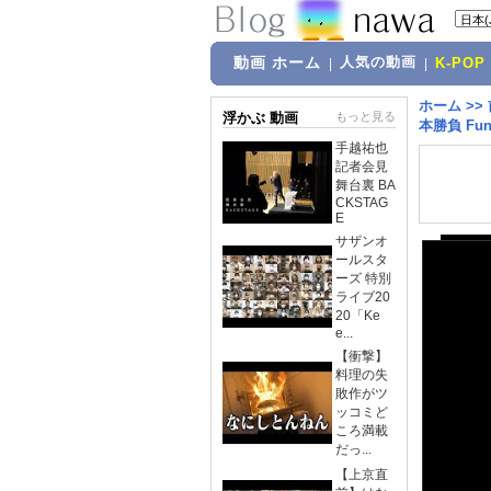
動画 ホーム
人気の動画
|
|
K-POP
ホーム
>>
浮かぶ 動画
もっと見る
本勝負 Funas
手越祐也
記者会見
舞台裏 BA
CKSTAG
E
サザンオ
ールスタ
ーズ 特別
ライブ20
20「Ke
e...
【衝撃】
料理の失
敗作がツ
ッコミど
ころ満載
だっ...
【上京直