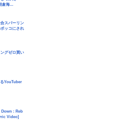
倉海...
総合スパーリン
ルボッコにされ
ロングゼロ買い
YouTuber
 Down : Reb
yric Video]