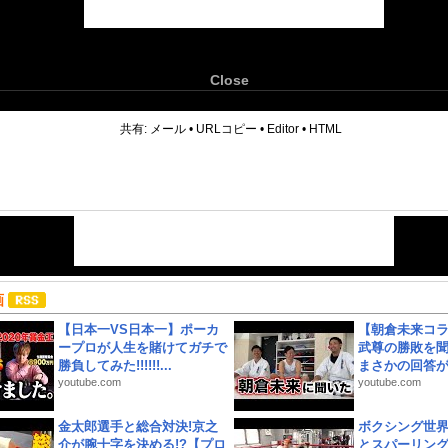
Close
6
共有:
メール
•
URLコピー
•
Editor
•
HTML
画
【日本一VS日本一】ポーカ
【朝倉未来コラ
ープロが人生を賭けてガチで
武尊の勝敗を
勝負してみた!!!!!!...
まさかの回答が!
youtube.com
youtube.com
金太郎選手と総合対決!京之
ボクシング世
介が腕十字を決める!?【プロ
とスパーリン