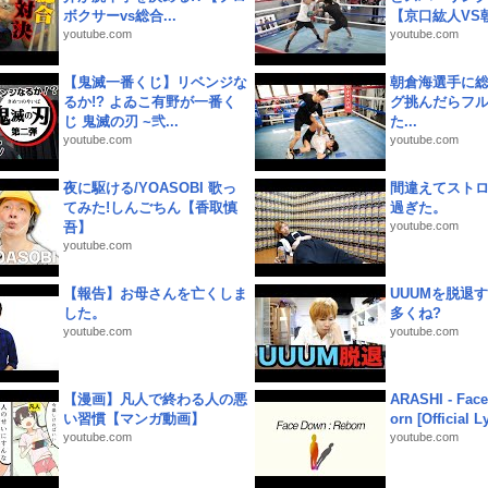
ボクサーvs総合...
【京口紘人VS朝
youtube.com
youtube.com
【鬼滅一番くじ】リベンジな
朝倉海選手に
るか!? よゐこ有野が一番く
グ挑んだらフ
じ 鬼滅の刃 ~弐...
た...
youtube.com
youtube.com
夜に駆ける/YOASOBI 歌っ
間違えてスト
てみた!しんごちん【香取慎
過ぎた。
吾】
youtube.com
youtube.com
【報告】お母さんを亡くしま
UUUMを脱退する
した。
多くね?
youtube.com
youtube.com
【漫画】凡人で終わる人の悪
ARASHI - Face
い習慣【マンガ動画】
orn [Official L
youtube.com
youtube.com