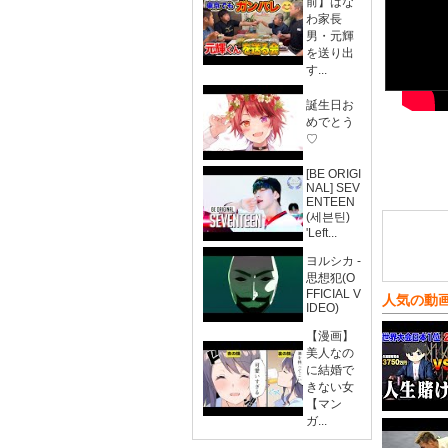
前】はな
わ家長
男・元輝
を送り出
す...
誕生日お
めでとう
♡
[BE ORIGI
NAL] SEV
ENTEEN
(세븐틴)
'Left...
ヨルシカ -
思想犯(O
FFICIAL V
人気の動
IDEO)
【漫画】
美人なの
に結婚で
きない女
【マン
ガ...