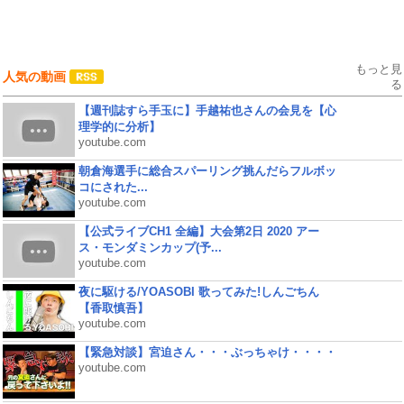
もっと見
人気の動画
る
【週刊誌すら手玉に】手越祐也さんの会見を【心
理学的に分析】
youtube.com
朝倉海選手に総合スパーリング挑んだらフルボッ
コにされた...
youtube.com
【公式ライブCH1 全編】大会第2日 2020 アー
ス・モンダミンカップ(予...
youtube.com
夜に駆ける/YOASOBI 歌ってみた!しんごちん
【香取慎吾】
youtube.com
【緊急対談】宮迫さん・・・ぶっちゃけ・・・・
youtube.com