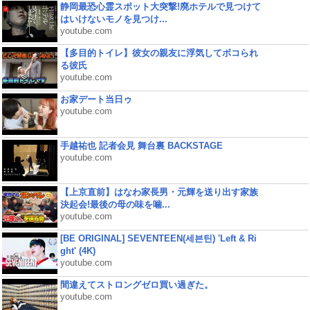
静岡最恐心霊スポット大突撃!廃ホテルで見つけて
はいけないモノを見つけ...
youtube.com
【多目的トイレ】彼女の親友に浮気してボコられ
る彼氏
youtube.com
お家デート当日ゥ
youtube.com
手越祐也 記者会見 舞台裏 BACKSTAGE
youtube.com
【上京直前】はなわ家長男・元輝を送り出す家族
決起会!最後の母の味を噛...
youtube.com
[BE ORIGINAL] SEVENTEEN(세븐틴) 'Left & Ri
ght' (4K)
youtube.com
間違えてストロングゼロ買い過ぎた。
youtube.com