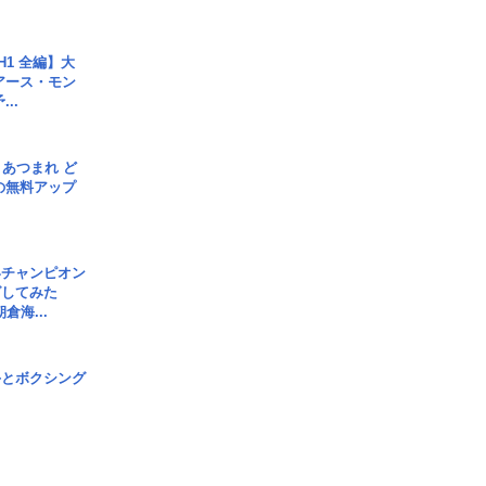
H1 全編】大
 アース・モン
..
信] あつまれ ど
の無料アップ
界チャンピオン
グしてみた
倉海...
手とボクシング