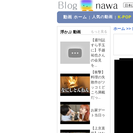
動画 ホーム
人気の動画
|
|
K-POP
ホーム
>>
浮かぶ 動画
もっと見る
【週刊誌
すら手玉
に】手越
祐也さん
の会見
を...
【衝撃】
料理の失
敗作がツ
ッコミど
ころ満載
だっ...
お家デー
ト当日ゥ
【上京直