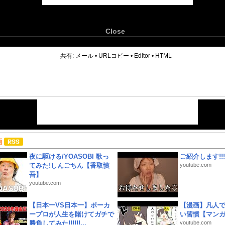
Close
6
共有:
メール
•
URLコピー
•
Editor
•
HTML
画
夜に駆ける/YOASOBI 歌っ
ご紹介します!!!
てみた!しんごちん【香取慎
youtube.com
吾】
youtube.com
【日本一VS日本一】ポーカ
【漫画】凡人
ープロが人生を賭けてガチで
い習慣【マン
勝負してみた!!!!!!...
youtube.com