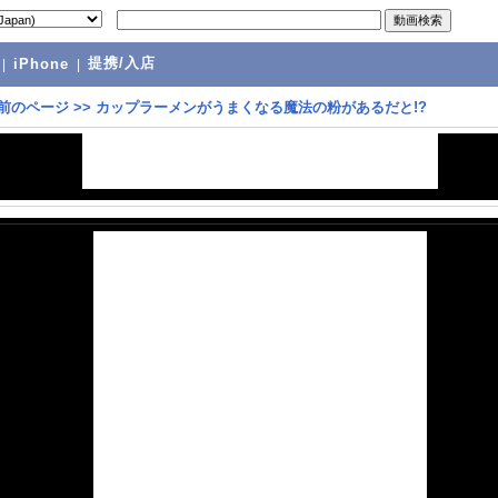
提携/入店
|
iPhone
|
前のページ
>>
カップラーメンがうまくなる魔法の粉があるだと!?