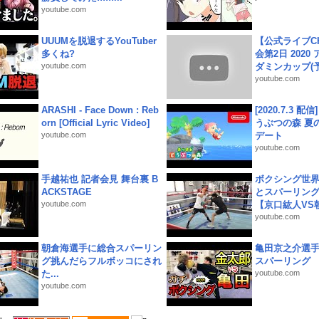
youtube.com
UUUMを脱退するYouTuber
【公式ライブC
多くね?
会第2日 2020
youtube.com
ダミンカップ(予.
youtube.com
ARASHI - Face Down : Reb
[2020.7.3 配
orn [Official Lyric Video]
うぶつの森 夏
youtube.com
デート
youtube.com
手越祐也 記者会見 舞台裏 B
ボクシング世
ACKSTAGE
とスパーリン
youtube.com
【京口紘人VS朝
youtube.com
朝倉海選手に総合スパーリン
亀田京之介選
グ挑んだらフルボッコにされ
スパーリング
た...
youtube.com
youtube.com