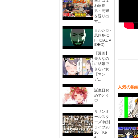
前】はな
わ家長
男・元輝
を送り出
す...
ヨルシカ -
思想犯(O
FFICIAL V
IDEO)
【漫画】
美人なの
に結婚で
きない女
【マン
ガ...
人気の動
誕生日お
めでとう
♡
サザンオ
ールスタ
ーズ 特別
ライブ20
20「Ke
e...